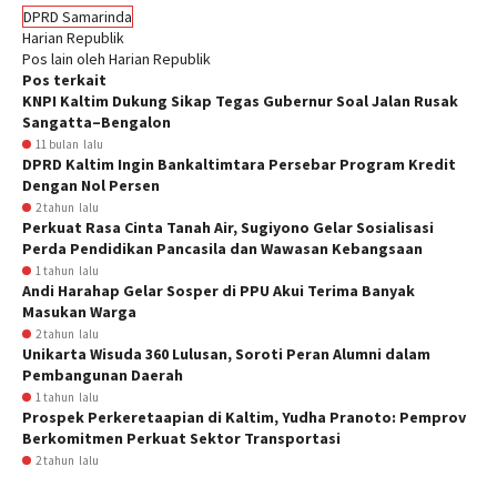
DPRD Samarinda
Harian Republik
Pos lain oleh Harian Republik
Pos terkait
KNPI Kaltim Dukung Sikap Tegas Gubernur Soal Jalan Rusak
Sangatta–Bengalon
11 bulan lalu
DPRD Kaltim Ingin Bankaltimtara Persebar Program Kredit
Dengan Nol Persen
2 tahun lalu
Perkuat Rasa Cinta Tanah Air, Sugiyono Gelar Sosialisasi
Perda Pendidikan Pancasila dan Wawasan Kebangsaan
1 tahun lalu
Andi Harahap Gelar Sosper di PPU Akui Terima Banyak
Masukan Warga
2 tahun lalu
Unikarta Wisuda 360 Lulusan, Soroti Peran Alumni dalam
Pembangunan Daerah
1 tahun lalu
Prospek Perkeretaapian di Kaltim, Yudha Pranoto: Pemprov
Berkomitmen Perkuat Sektor Transportasi
2 tahun lalu