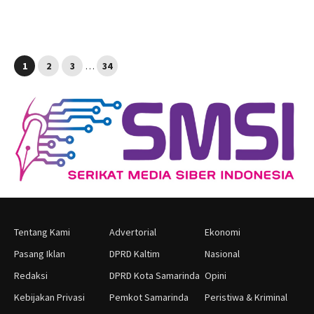
1
2
3
…
34
Tentang Kami
Advertorial
Ekonomi
Pasang Iklan
DPRD Kaltim
Nasional
Redaksi
DPRD Kota Samarinda
Opini
Kebijakan Privasi
Pemkot Samarinda
Peristiwa & Kriminal