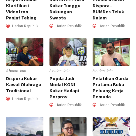
Klarifikasi
Kukar Tunggu
Dispora–
Videotron
Dukungan
BUMDes Teluk
Panjat Tebing
Swasta
Dalam
Harian Republik
Harian Republik
Harian Republik
8 bulan lalu
8 bulan lalu
8 bulan lalu
Dispora Kukar
Popda Jadi
Pelatihan Garda
Kawal Olahraga
Modal KONI
Pratama Buka
Tradisional
Kukar Hadapi
Peluang Kerja
Porprov
Pemuda
Harian Republik
Harian Republik
Harian Republik