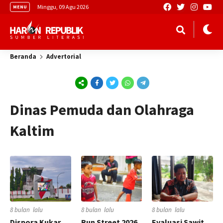
Minggu, 09 Agu 2026
MENU
Beranda
Advertorial
Dinas Pemuda dan Olahraga
Kaltim
8 bulan lalu
8 bulan lalu
8 bulan lalu
Dispora Kukar
Run Street 2026
Evaluasi Sawit