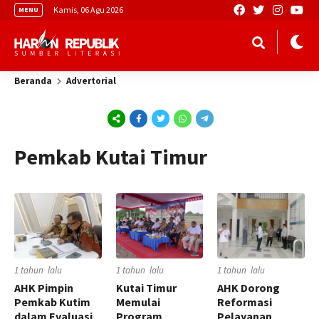
Kamis, 06 Agu 2026
MENU
Beranda
Advertorial
Pemkab Kutai Timur
1 tahun lalu
1 tahun lalu
1 tahun lalu
AHK Pimpin
Kutai Timur
AHK Dorong
Pemkab Kutim
Memulai
Reformasi
dalam Evaluasi
Program
Pelayanan