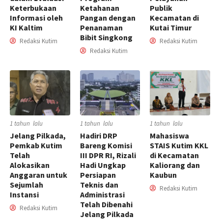
Keterbukaan
Ketahanan
Publik
Informasi oleh
Pangan dengan
Kecamatan di
KI Kaltim
Penanaman
Kutai Timur
Bibit Singkong
Redaksi Kutim
Redaksi Kutim
Redaksi Kutim
1 tahun lalu
1 tahun lalu
1 tahun lalu
Jelang Pilkada,
Hadiri DRP
Mahasiswa
Pemkab Kutim
Bareng Komisi
STAIS Kutim KKL
Telah
III DPR RI, Rizali
di Kecamatan
Alokasikan
Hadi Ungkap
Kaliorang dan
Anggaran untuk
Persiapan
Kaubun
Sejumlah
Teknis dan
Redaksi Kutim
Instansi
Administrasi
Telah Dibenahi
Redaksi Kutim
Jelang Pilkada