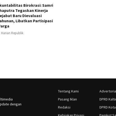
kuntabilitas Birokrasi: Samri
haputra Tegaskan Kinerja
ejabat Baru Dievaluasi
ahunan, Libatkan Partisipasi
arga
Harian Republik
Tentang Kami
Advertoria
ltimedia
Pasang Iklan
DPRD Kalt
rupdate dengan
Redaksi
DPRD Kota
Kebijakan Privasi
Pemkot Sa