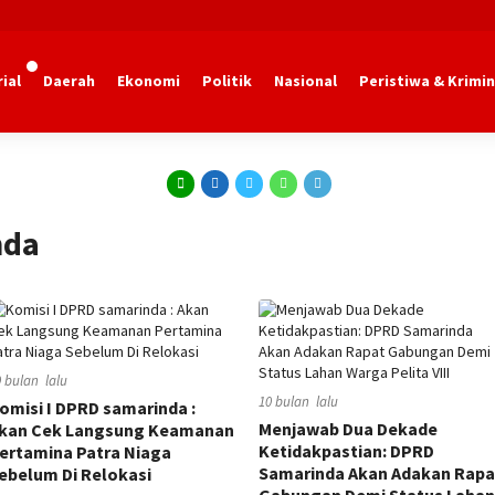
ial
Daerah
Ekonomi
Politik
Nasional
Peristiwa & Krimin
nda
0 bulan lalu
10 bulan lalu
omisi I DPRD samarinda :
Menjawab Dua Dekade
kan Cek Langsung Keamanan
Ketidakpastian: DPRD
ertamina Patra Niaga
Samarinda Akan Adakan Rapa
ebelum Di Relokasi