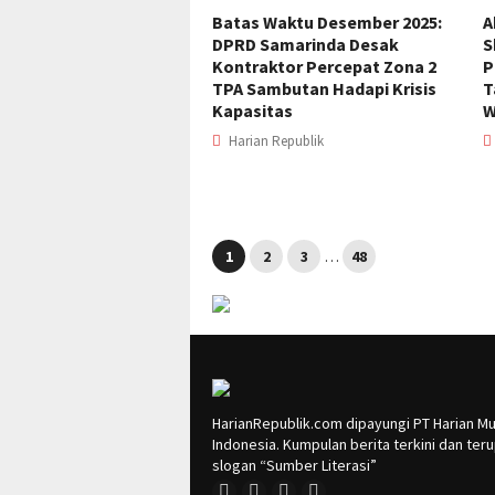
Batas Waktu Desember 2025:
A
DPRD Samarinda Desak
S
Kontraktor Percepat Zona 2
P
TPA Sambutan Hadapi Krisis
T
Kapasitas
W
Harian Republik
1
2
3
…
48
HarianRepublik.com dipayungi PT Harian Mu
Indonesia. Kumpulan berita terkini dan te
slogan “Sumber Literasi”