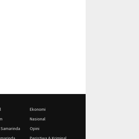
l
Ekonomi
im
Nasional
 Samarinda
Opini
marinda
Peristiwa & Kriminal