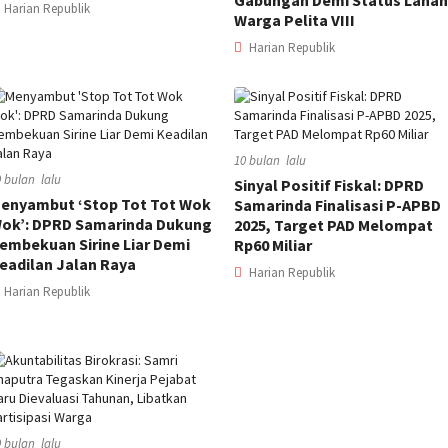
Gabungan Demi Status Lahan
Harian Republik
Warga Pelita VIII
Harian Republik
10 bulan lalu
0 bulan lalu
Sinyal Positif Fiskal: DPRD
enyambut ‘Stop Tot Tot Wok
Samarinda Finalisasi P-APBD
ok’: DPRD Samarinda Dukung
2025, Target PAD Melompat
embekuan Sirine Liar Demi
Rp60 Miliar
eadilan Jalan Raya
Harian Republik
Harian Republik
0 bulan lalu