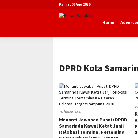
Kamis, 06 Agu 2026
Home
Advertor
Beranda
Advertorial
DPRD Kota Samari
1
10 bulan lalu
K
Menanti Jawaban Pusat: DPRD
A
Samarinda Kawal Ketat Janji
P
Relokasi Terminal Pertamina
S