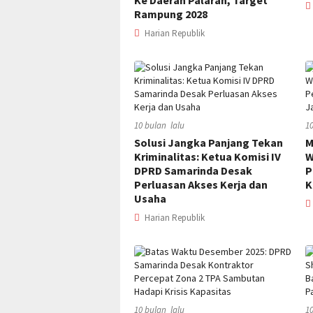
Ke Daerah Palaran, Target
Rampung 2028
Harian Republik
10 bulan lalu
1
Solusi Jangka Panjang Tekan
M
Kriminalitas: Ketua Komisi IV
W
DPRD Samarinda Desak
P
Perluasan Akses Kerja dan
K
Usaha
Harian Republik
10 bulan lalu
1