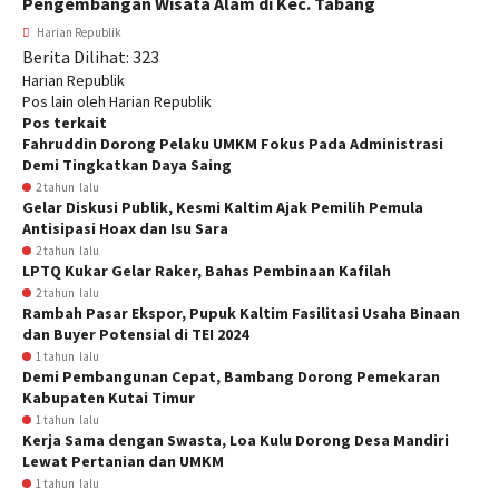
Pengembangan Wisata Alam di Kec. Tabang
Harian Republik
Berita Dilihat:
323
Harian Republik
Pos lain oleh Harian Republik
Pos terkait
Fahruddin Dorong Pelaku UMKM Fokus Pada Administrasi
Demi Tingkatkan Daya Saing
2 tahun lalu
Gelar Diskusi Publik, Kesmi Kaltim Ajak Pemilih Pemula
Antisipasi Hoax dan Isu Sara
2 tahun lalu
LPTQ Kukar Gelar Raker, Bahas Pembinaan Kafilah
2 tahun lalu
Rambah Pasar Ekspor, Pupuk Kaltim Fasilitasi Usaha Binaan
dan Buyer Potensial di TEI 2024
1 tahun lalu
Demi Pembangunan Cepat, Bambang Dorong Pemekaran
Kabupaten Kutai Timur
1 tahun lalu
Kerja Sama dengan Swasta, Loa Kulu Dorong Desa Mandiri
Lewat Pertanian dan UMKM
1 tahun lalu