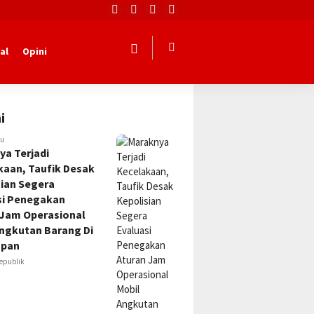
al
Opini
i
lu
ya Terjadi
kaan, Taufik Desak
sian Segera
si Penegakan
 Jam Operasional
Angkutan Barang Di
apan
epublik