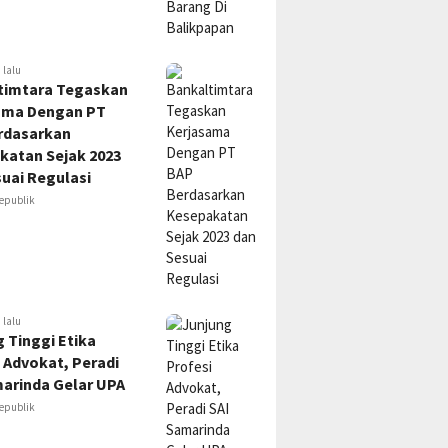
 lalu
timtara Tegaskan
ama Dengan PT
rdasarkan
katan Sejak 2023
uai Regulasi
epublik
 lalu
 Tinggi Etika
 Advokat, Peradi
marinda Gelar UPA
epublik