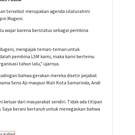
n tersebut merupakan agenda silaturahmi
pin Mugeni.
itu wajar karena berstatus sebagai pembina
a Mugeni, mengajak teman-teman untuk
 adalah pembina LSM kami, maka kami bertemu
rganisasi tahun lalu,” ujarnya.
tudingan bahwa gerakan mereka disetir pejabat
nama Seno Aji maupun Wali Kota Samarinda, Andi
eluar dari masyarakat sendiri. Tidak ada titipan
n. Saya berani bertaruh untuk menegaskan bahwa
r Kaltim