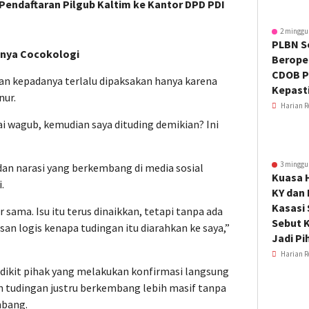
 Pendaftaran Pilgub Kaltim ke Kantor DPD PDI
2 minggu
PLBN S
anya Cocokologi
Beroper
CDOB P
an kepadanya terlalu dipaksakan hanya karena
Kepast
nur.
Harian R
ai wagub, kemudian saya dituding demikian? Ini
3 minggu
dan narasi yang berkembang di media sosial
Kuasa 
.
KY dan
Kasasi
 sama. Isu itu terus dinaikkan, tetapi tanpa ada
Sebut K
san logis kenapa tudingan itu diarahkan ke saya,”
Jadi Pi
Harian R
dikit pihak yang melakukan konfirmasi langsung
an tudingan justru berkembang lebih masif tanpa
mbang.