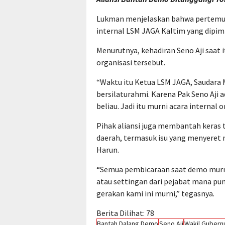
Lukman menjelaskan bahwa pertemua
internal LSM JAGA Kaltim yang dipim
Menurutnya, kehadiran Seno Aji saat 
organisasi tersebut.
“Waktu itu Ketua LSM JAGA, Saudar
bersilaturahmi. Karena Pak Seno Aji
beliau. Jadi itu murni acara internal o
Pihak aliansi juga membantah keras 
daerah, termasuk isu yang menyeret 
Harun.
“Semua pembicaraan saat demo murni k
atau settingan dari pejabat mana pu
gerakan kami ini murni,” tegasnya.
Berita Dilihat:
78
Bantah Dalang Demo
Seno Aji
Wakil Gubernu