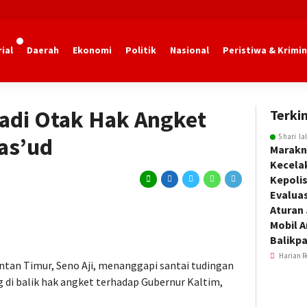
ial
Daerah
Ekonomi
Politik
Nasional
Peristiwa & Krimin
Jadi Otak Hak Angket
Terkin
5 hari la
as’ud
Marakn
Kecela
Kepoli
Evalua
Aturan
Mobil 
Balikp
Harian R
tan Timur, Seno Aji, menanggapi santai tudingan
 di balik hak angket terhadap Gubernur Kaltim,