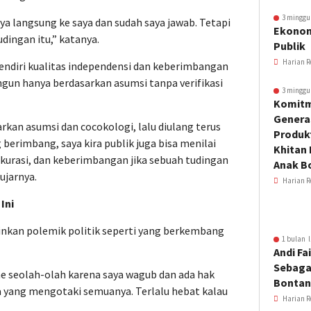
3 minggu
a langsung ke saya dan sudah saya jawab. Tetapi
Ekonom
dingan itu,” katanya.
Publik
Harian R
 sendiri kualitas independensi dan keberimbangan
ngun hanya berdasarkan asumsi tanpa verifikasi
3 minggu
Komitm
Genera
rkan asumsi dan cocokologi, lalu diulang terus
Produkt
erimbang, saya kira publik juga bisa menilai
Khitan 
 akurasi, dan keberimbangan jika sebuah tudingan
Anak B
 ujarnya.
Harian R
Ini
inkan polemik politik seperti yang berkembang
1 bulan l
Andi Fai
Sebaga
ame seolah-olah karena saya wagub dan ada hak
Bonta
 yang mengotaki semuanya. Terlalu hebat kalau
Harian R