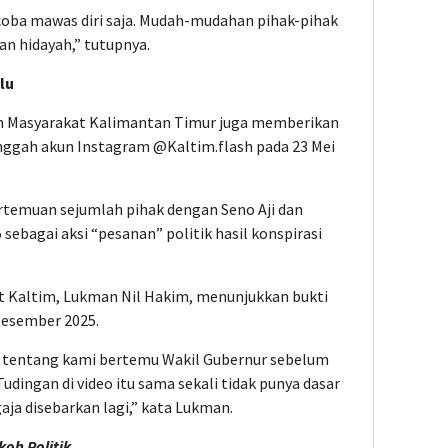
a coba mawas diri saja. Mudah-mudahan pihak-pihak
an hidayah,” tutupnya.
lu
an Masyarakat Kalimantan Timur juga memberikan
diunggah akun Instagram @Kaltim.flash pada 23 Mei
rtemuan sejumlah pihak dengan Seno Aji dan
sebagai aksi “pesanan” politik hasil konspirasi
t Kaltim, Lukman Nil Hakim, menunjukkan bukti
Desember 2025.
 tentang kami bertemu Wakil Gubernur sebelum
udingan di video itu sama sekali tidak punya dasar
ja disebarkan lagi,” kata Lukman.
oh Politik