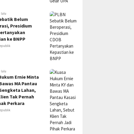
 lalu
ebatik Belum
asi, Presidium
ertanyakan
ian ke BNPP
epublik
 lalu
Hukum Ernie Minta
 Bawas MA Pantau
 Sengketa Lahan,
lien Tak Pernah
hak Perkara
epublik