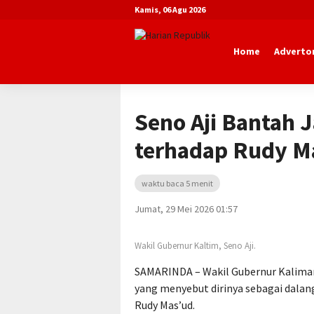
Kamis, 06 Agu 2026
Home
Advertor
Beranda
Politik
Seno Aji Bantah 
terhadap Rudy M
waktu baca 5 menit
Jumat, 29 Mei 2026 01:57
Wakil Gubernur Kaltim, Seno Aji.
SAMARINDA – Wakil Gubernur Kaliman
yang menyebut dirinya sebagai dalang
Rudy Mas’ud.