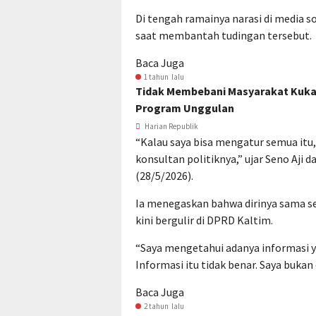
Di tengah ramainya narasi di media 
saat membantah tudingan tersebut.
Baca Juga
1 tahun lalu
Tidak Membebani Masyarakat Kukar
Program Unggulan
Harian Republik
“Kalau saya bisa mengatur semua itu
konsultan politiknya,” ujar Seno Aji
(28/5/2026).
Ia menegaskan bahwa dirinya sama sek
kini bergulir di DPRD Kaltim.
“Saya mengetahui adanya informasi yan
Informasi itu tidak benar. Saya bukan
Baca Juga
2 tahun lalu