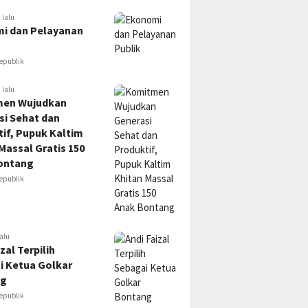
 lalu
i dan Pelayanan
epublik
 lalu
en Wujudkan
si Sehat dan
if, Pupuk Kaltim
Massal Gratis 150
ontang
epublik
alu
zal Terpilih
i Ketua Golkar
ng
epublik