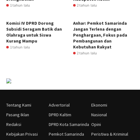
1 tahun lalu
2 tahun lalu
Komisi IV DPRD Dorong
Anhar: Pemkot Samarinda
Subsidi Seragam Batik dan
Jangan Terlena dengan
Olahraga untuk Siswa
Penghargaan, Fokus pada
Kurang Mampu
Pembangunan dan
Kebutuhan Rakyat
1 tahun lalu
2 tahun lalu
Tentang Kami
Advertorial
Ekonomi
Pasang Iklan
DPRD Kaltim
Nasional
Redaksi
DPRD Kota Samarinda
Opini
Kebijakan Privasi
Pemkot Samarinda
Peristiwa & Kriminal