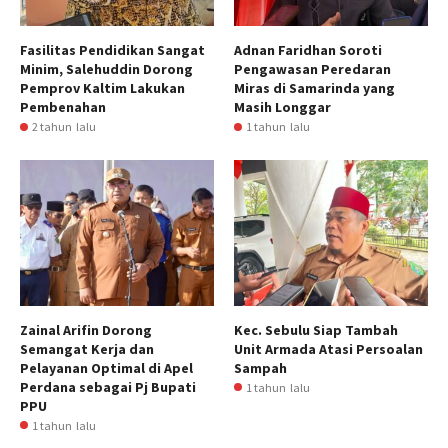
Fasilitas Pendidikan Sangat
Adnan Faridhan Soroti
Minim, Salehuddin Dorong
Pengawasan Peredaran
Pemprov Kaltim Lakukan
Miras di Samarinda yang
Pembenahan
Masih Longgar
2 tahun lalu
1 tahun lalu
Zainal Arifin Dorong
Kec. Sebulu Siap Tambah
Semangat Kerja dan
Unit Armada Atasi Persoalan
Pelayanan Optimal di Apel
Sampah
Perdana sebagai Pj Bupati
1 tahun lalu
PPU
1 tahun lalu