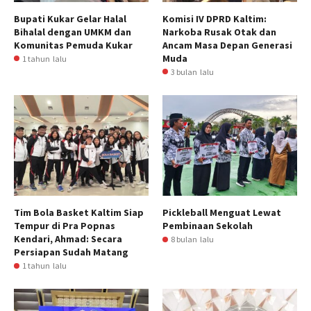
Bupati Kukar Gelar Halal
Komisi IV DPRD Kaltim:
Bihalal dengan UMKM dan
Narkoba Rusak Otak dan
Komunitas Pemuda Kukar
Ancam Masa Depan Generasi
Muda
1 tahun lalu
3 bulan lalu
Tim Bola Basket Kaltim Siap
Pickleball Menguat Lewat
Tempur di Pra Popnas
Pembinaan Sekolah
Kendari, Ahmad: Secara
8 bulan lalu
Persiapan Sudah Matang
1 tahun lalu