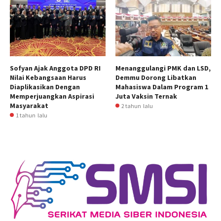
Sofyan Ajak Anggota DPD RI
Menanggulangi PMK dan LSD,
Nilai Kebangsaan Harus
Demmu Dorong Libatkan
Diaplikasikan Dengan
Mahasiswa Dalam Program 1
Memperjuangkan Aspirasi
Juta Vaksin Ternak
Masyarakat
2 tahun lalu
1 tahun lalu