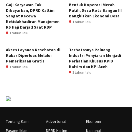
Gaji Karyawan Tak
Bentuk Koperasi Merah
Dibayarkan, DPRD Kaltim
Putih, Desa Kota Bangun III
Sangat Kecewa
Bangkitkan Ekonomi Desa
Ketidakhadiran Manajemen
1 tahun lalu
RS Haji Darjad Saat RDP
1 tahun lalu
Akses Layanan Kesehatan di
Terbatasnya Peluang
Kukar Diperluas Melalui
Industri Penyiaran Menjadi
Pemeriksaan Gratis
Perhatian Khusus KPID
Kaltim dan KPI Aceh
1 tahun lalu
3 tahun lalu
Tentang Kami
Advertorial
Ekonomi
Pasang Iklan
DPRD Kaltim
Nasional