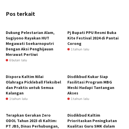
Pos terkait
Dukung Pelestarian Alam,
Pj Bupati PPU Resmi Buka
Sugiyono Rayakan HUT
Kite Festival 2024 di Pantai
Megawati Soekarnoputri
Corong
Dengan Aksi Penghijauan
1 tahun lalu
Merawat Pertiwi
6 bulan lalu
Dispora Kaltim Nilai
Disdikbud Kukar Siap
Olahraga Pickleball Fleksibel
Fasilitasi Program MBG
dan Praktis untuk Semua
Meski Hadapi Tantangan
Kalangan
Akses
1 tahun lalu
1 tahun lalu
Terapkan Gerakan Zero
Disdikbud Kaltim
ODOL Tahun 2023 di Kaltim:
Prioritaskan Peningkatan
PT JBS, Dinas Perhubungan,
Kualitas Guru SMK dalam