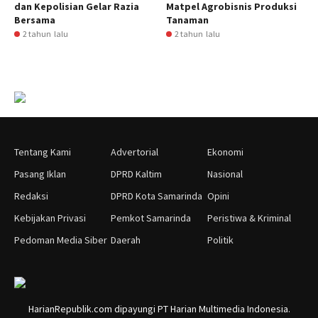
dan Kepolisian Gelar Razia
Matpel Agrobisnis Produksi
Bersama
Tanaman
2 tahun lalu
2 tahun lalu
Tentang Kami
Advertorial
Ekonomi
Pasang Iklan
DPRD Kaltim
Nasional
Redaksi
DPRD Kota Samarinda
Opini
Kebijakan Privasi
Pemkot Samarinda
Peristiwa & Kriminal
Pedoman Media Siber
Daerah
Politik
HarianRepublik.com dipayungi PT Harian Multimedia Indonesia.