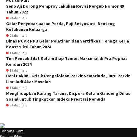
Pos terkait
Seno Aji Dorong Pemprov Lakukan Revisi Pergub Nomor 49
Tahun 2022
2 tahun lalu
Gelar Penyebarluasan Perda, Puji Setyowati: Benteng
Ketahanan Keluarga
2 tahun lalu
Dinas PUPR PPU Gelar Pelatihan dan Sertifikasi Tenaga Kerja
Konstruksi Tahun 2024
1 tahun lalu
Tim Pencak Silat Kaltim Siap Tampil Maksimal di Pra Popnas
Kendari 2024
1 tahun lalu
Deni Hakim : Kritik Pengelolaan Parkir Samarinda, Juru Parkir
Liar Jadi Akar Masalah
1 tahun lalu
Menghidupkan Karang Taruna, Dispora Kaltim Gandeng Dinas
Sosial untuk Tingkatkan Indeks Prestasi Pemuda
2 tahun lalu
Tentang Kami
Pasang Iklan