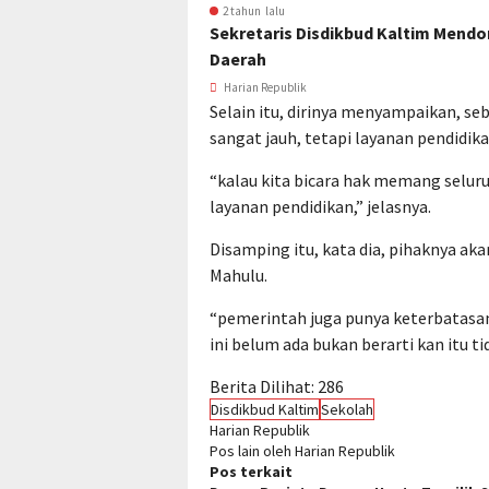
2 tahun lalu
Sekretaris Disdikbud Kaltim Mend
Daerah
Harian Republik
Selain itu, dirinya menyampaikan, s
sangat jauh, tetapi layanan pendidik
“kalau kita bicara hak memang selu
layanan pendidikan,” jelasnya.
Disamping itu, kata dia, pihaknya aka
Mahulu.
“pemerintah juga punya keterbatasa
ini belum ada bukan berarti kan itu t
Berita Dilihat:
286
Disdikbud Kaltim
Sekolah
Harian Republik
Pos lain oleh Harian Republik
Pos terkait