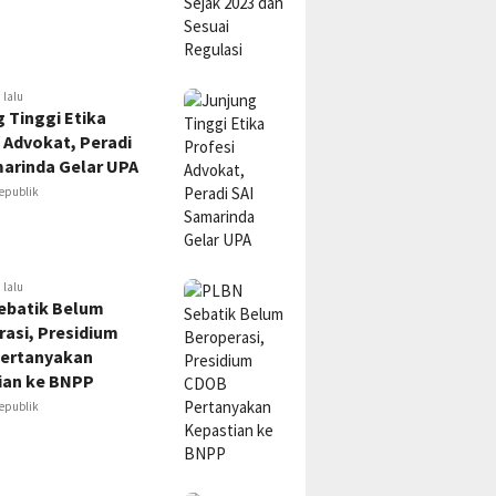
 lalu
 Tinggi Etika
 Advokat, Peradi
marinda Gelar UPA
epublik
 lalu
ebatik Belum
asi, Presidium
ertanyakan
ian ke BNPP
epublik