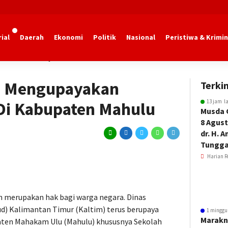
ial
Daerah
Ekonomi
Politik
Nasional
Peristiwa & Krimin
kan dan Kebudayaan Kaltim
m Mengupayakan
Terkin
13 jam l
Di Kabupaten Mahulu
Musda 
8 Agust
dr. H. 
Tungga
Harian R
n merupakan hak bagi warga negara. Dinas
d) Kalimantan Timur (Kaltim) terus berupaya
1 minggu
Marakn
ten Mahakam Ulu (Mahulu) khususnya Sekolah