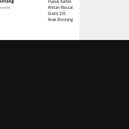
ontang
epublik