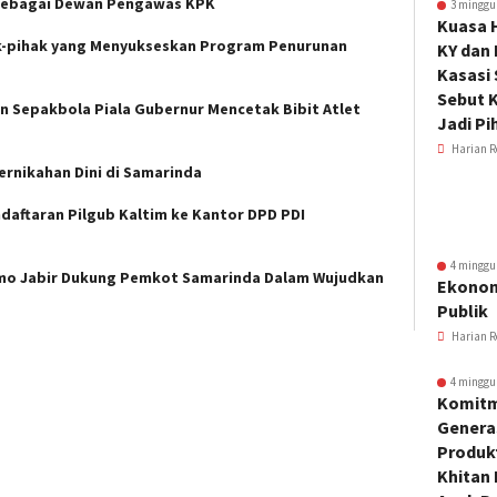
h Sebagai Dewan Pengawas KPK
3 minggu
Kuasa 
k-pihak yang Menyukseskan Program Penurunan
KY dan
Kasasi
Sebut K
n Sepakbola Piala Gubernur Mencetak Bibit Atlet
Jadi Pi
Harian R
rnikahan Dini di Samarinda
daftaran Pilgub Kaltim ke Kantor DPD PDI
4 minggu
tomo Jabir Dukung Pemkot Samarinda Dalam Wujudkan
Ekonom
Publik
Harian R
4 minggu
Komitm
Genera
Produkt
Khitan 