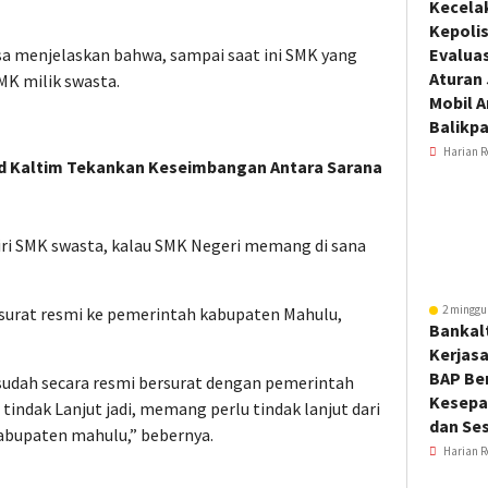
Kecela
Kepoli
a menjelaskan bahwa, sampai saat ini SMK yang
Evalua
Aturan
MK milik swasta.
Mobil 
Balikp
Harian R
ud Kaltim Tekankan Keseimbangan Antara Sarana
iri SMK swasta, kalau SMK Negeri memang di sana
2 minggu
surat resmi ke pemerintah kabupaten Mahulu,
Bankal
Kerjas
BAP Be
udah secara resmi bersurat dengan pemerintah
Kesepa
indak Lanjut jadi, memang perlu tindak lanjut dari
dan Ses
kabupaten mahulu,” bebernya.
Harian R