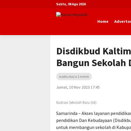
Sabtu, 08 Agu 2026
Home
Advertor
Beranda
Advertorial
Dinas Pendidi
Disdikbud Kalti
Bangun Sekolah 
waktu baca 1 menit
Jumat, 10 Nov 2023 17:45
Ilustrasi Sekolah Baru (Ist)
Samarinda – Akses layanan pendidika
pendidikan Dan Kebudayaan (Disdikbu
untuk membangun sekolah di Kabupa