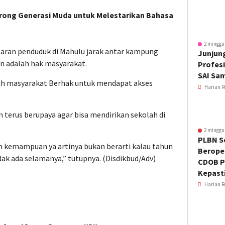
orong Generasi Muda untuk Melestarikan Bahasa
2 minggu
ebaran penduduk di Mahulu jarak antar kampung
Junjung
an adalah hak masyarakat.
Profesi
SAI Sa
ruh masyarakat Berhak untuk mendapat akses
Harian R
n terus berupaya agar bisa mendirikan sekolah di
2 minggu
PLBN S
n kemampuan ya artinya bukan berarti kalau tahun
Beroper
idak ada selamanya,” tutupnya. (Disdikbud/Adv)
CDOB P
Kepast
Harian R