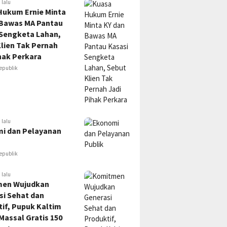
 lalu
Hukum Ernie Minta
 Bawas MA Pantau
 Sengketa Lahan,
lien Tak Pernah
hak Perkara
epublik
 lalu
i dan Pelayanan
epublik
 lalu
en Wujudkan
si Sehat dan
if, Pupuk Kaltim
Massal Gratis 150