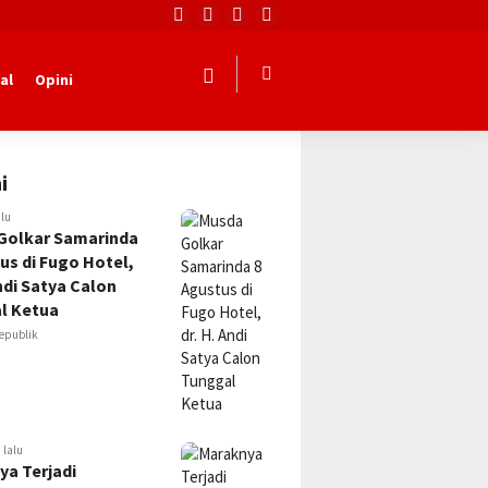
al
Opini
i
alu
Golkar Samarinda
us di Fugo Hotel,
Andi Satya Calon
l Ketua
epublik
 lalu
ya Terjadi