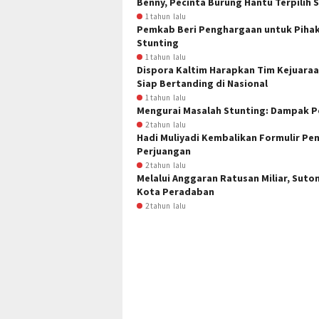
Benny, Pecinta Burung Hantu Terpili
1 tahun lalu
Pemkab Beri Penghargaan untuk Piha
Stunting
1 tahun lalu
Dispora Kaltim Harapkan Tim Kejuaraa
Siap Bertanding di Nasional
1 tahun lalu
Mengurai Masalah Stunting: Dampak Pe
2 tahun lalu
Hadi Muliyadi Kembalikan Formulir Pen
Perjuangan
2 tahun lalu
Melalui Anggaran Ratusan Miliar, Su
Kota Peradaban
2 tahun lalu