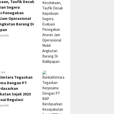
kaan, Taufik Desak
sian Segera
si Penegakan
 Jam Operasional
Angkutan Barang Di
apan
epublik
 lalu
timtara Tegaskan
ama Dengan PT
rdasarkan
katan Sejak 2023
uai Regulasi
epublik