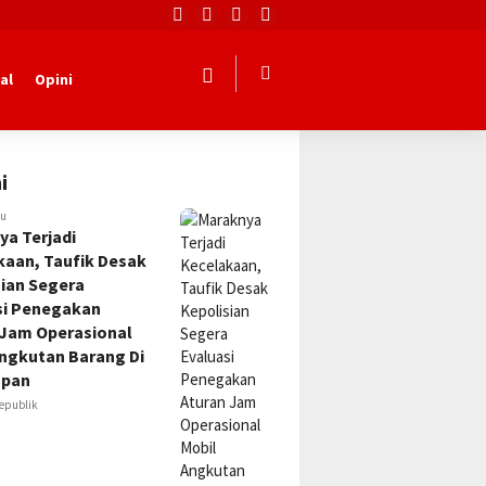
al
Opini
i
lu
ya Terjadi
kaan, Taufik Desak
sian Segera
si Penegakan
 Jam Operasional
Angkutan Barang Di
apan
epublik