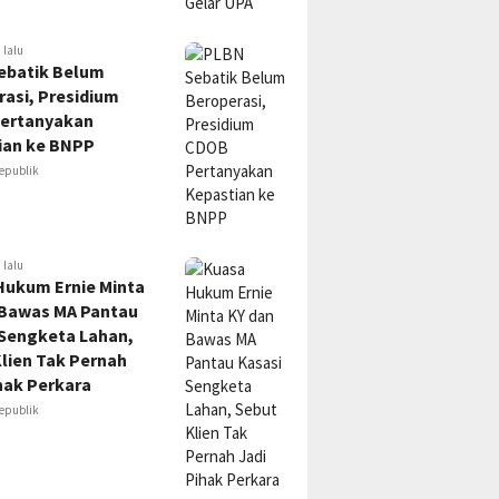
 lalu
ebatik Belum
asi, Presidium
ertanyakan
ian ke BNPP
epublik
 lalu
Hukum Ernie Minta
 Bawas MA Pantau
 Sengketa Lahan,
lien Tak Pernah
hak Perkara
epublik