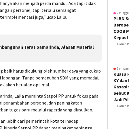
i hanya akan menjadi perda mandul. Ada tapi tidak
rangan personel, tapi terlalu semangat
2 minggu
terimplementasi juga,” ucap Laila.
PLBN S
Beroper
CDOB P
Kepast
Harian R
bangunan Teras Samarinda, Alasan Material
3 minggu
g baik harus didukung oleh sumber daya yang cukup
Kuasa 
i lapangan. Tanpa pemenuhan SDM yang memadai,
KY dan
k akan berjalan optimal.
Kasasi
Sebut K
rinda, Laila meminta Satpol PP untuk fokus pada
Jadi Pi
ni penambahan personel dan peningkatan
Harian R
an tugas baru melalui raperda yang diusulkan.
ian lebih dari pemerintah kota terhadap
 kinerja Satpol PP dapat meningkat sehingga