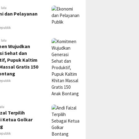
 lalu
i dan Pelayanan
epublik
 lalu
en Wujudkan
si Sehat dan
if, Pupuk Kaltim
Massal Gratis 150
ontang
epublik
alu
zal Terpilih
i Ketua Golkar
ng
epublik