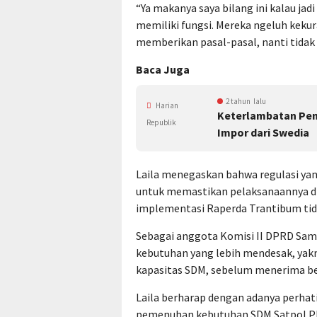
“Ya makanya saya bilang ini kalau jad
memiliki fungsi. Mereka ngeluh keku
memberikan pasal-pasal, nanti tidak 
Baca Juga
2 tahun lalu
Harian
Keterlambatan Pem
Republik
Impor dari Swedia
Laila menegaskan bahwa regulasi yan
untuk memastikan pelaksanaannya d
implementasi Raperda Trantibum tida
Sebagai anggota Komisi II DPRD Sama
kebutuhan yang lebih mendesak, yak
kapasitas SDM, sebelum menerima beb
Laila berharap dengan adanya perhat
pemenuhan kebutuhan SDM Satpol PP,