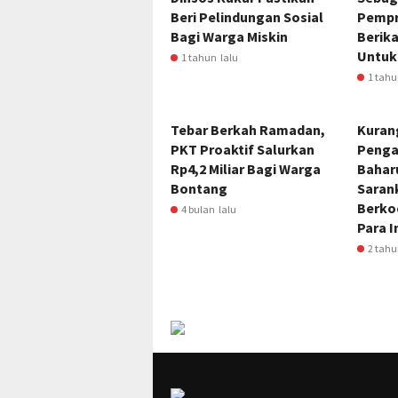
Beri Pelindungan Sosial
Pempr
Bagi Warga Miskin
Berika
Untuk
1 tahun lalu
1 tahu
Tebar Berkah Ramadan,
Kuran
PKT Proaktif Salurkan
Penga
Rp4,2 Miliar Bagi Warga
Bahar
Bontang
Saran
Berko
4 bulan lalu
Para I
2 tahu