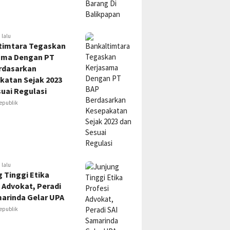
 lalu
timtara Tegaskan
ama Dengan PT
rdasarkan
katan Sejak 2023
uai Regulasi
epublik
 lalu
 Tinggi Etika
 Advokat, Peradi
marinda Gelar UPA
epublik