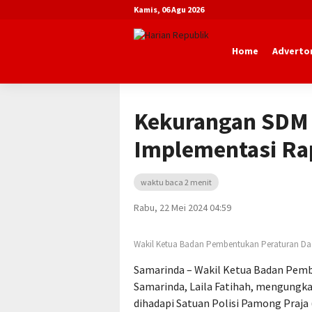
Kamis, 06 Agu 2026
Home
Advertor
Beranda
Advertorial
DPRD Kota Sa
Kekurangan SDM 
Implementasi Ra
waktu baca 2 menit
Rabu, 22 Mei 2024 04:59
Wakil Ketua Badan Pembentukan Peraturan Da
Samarinda – Wakil Ketua Badan Pem
Samarinda, Laila Fatihah, mengungk
dihadapi Satuan Polisi Pamong Praj