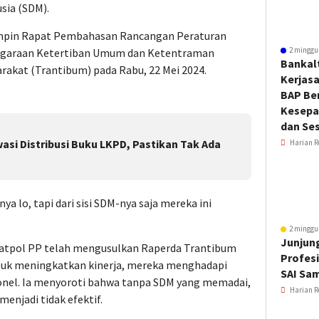
sia (SDM).
impin Rapat Pembahasan Rancangan Peraturan
2 minggu
ggaraan Ketertiban Umum dan Ketentraman
Bankal
rakat (Trantibum) pada Rabu, 22 Mei 2024.
Kerjas
BAP Be
Kesepa
dan Ses
si Distribusi Buku LKPD, Pastikan Tak Ada
Harian R
 lo, tapi dari sisi SDM-nya saja mereka ini
2 minggu
Junjung
atpol PP telah mengusulkan Raperda Trantibum
Profesi
ntuk meningkatkan kinerja, mereka menghadapi
SAI Sa
sonel. Ia menyoroti bahwa tanpa SDM yang memadai,
Harian R
menjadi tidak efektif.