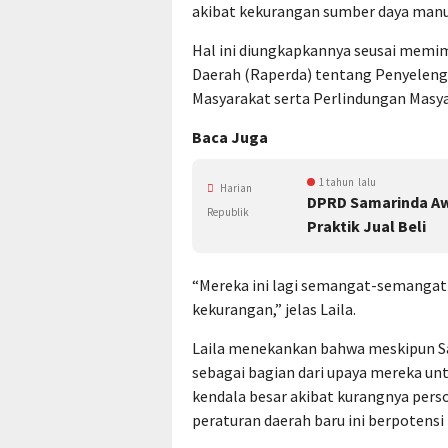
akibat kekurangan sumber daya manu
Hal ini diungkapkannya seusai mem
Daerah (Raperda) tentang Penyelen
Masyarakat serta Perlindungan Masya
Baca Juga
1 tahun lalu
Harian
DPRD Samarinda Awa
Republik
Praktik Jual Beli
“Mereka ini lagi semangat-semangatnya
kekurangan,” jelas Laila.
Laila menekankan bahwa meskipun S
sebagai bagian dari upaya mereka u
kendala besar akibat kurangnya per
peraturan daerah baru ini berpotensi 