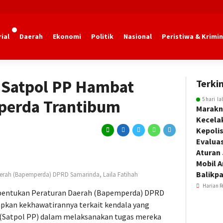
ial
Daerah
Ekonomi
Politik
Nasional
Peristiwa & Krimin
marinda
Satpol PP Hambat
Terkin
5 hari la
perda Trantibum
Marakn
Kecela
Kepoli
Evalua
Aturan
Mobil 
Balikp
erah (Bapemperda) DPRD Samarinda, Laila Fatihah
Harian R
bentukan Peraturan Daerah (Bapemperda) DPRD
apkan kekhawatirannya terkait kendala yang
a (Satpol PP) dalam melaksanakan tugas mereka