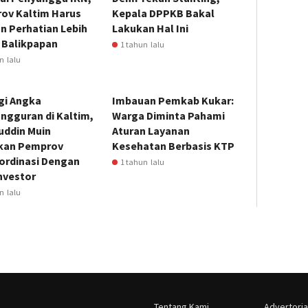
ov Kaltim Harus
Kepala DPPKB Bakal
n Perhatian Lebih
Lakukan Hal Ini
 Balikpapan
1 tahun lalu
n lalu
gi Angka
Imbauan Pemkab Kukar:
ngguran di Kaltim,
Warga Diminta Pahami
uddin Muin
Aturan Layanan
kan Pemprov
Kesehatan Berbasis KTP
ordinasi Dengan
1 tahun lalu
nvestor
n lalu
Tentang Kami
Advertoria