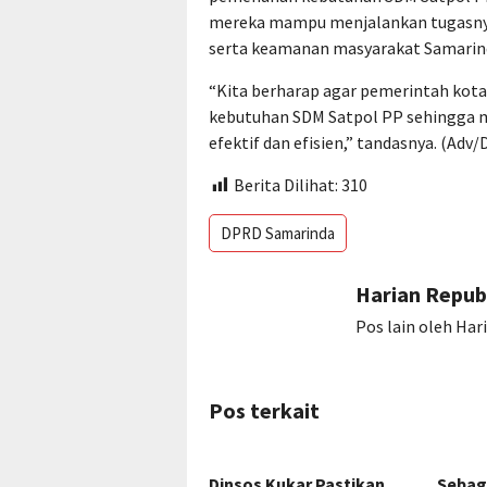
mereka mampu menjalankan tugasnya
serta keamanan masyarakat Samarind
“Kita berharap agar pemerintah kota
kebutuhan SDM Satpol PP sehingga m
efektif dan efisien,” tandasnya. (Ad
Berita Dilihat:
310
DPRD Samarinda
Harian Repub
Pos lain oleh Har
Pos terkait
Dinsos Kukar Pastikan
Sebag