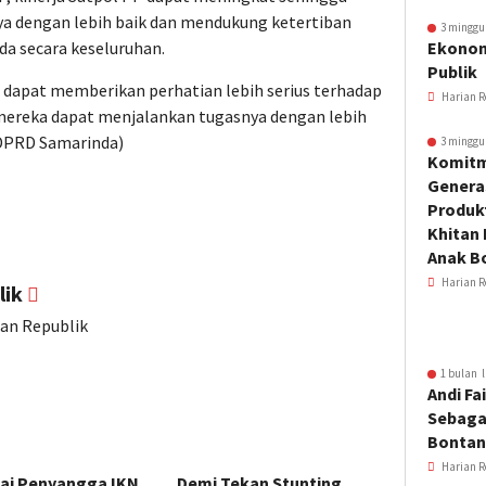
 dengan lebih baik dan mendukung ketertiban
3 minggu
a secara keseluruhan.
Ekonom
Publik
 dapat memberikan perhatian lebih serius terhadap
Harian R
ereka dapat menjalankan tugasnya dengan lebih
v/DPRD Samarinda)
3 minggu
Komitm
Genera
Produkt
Khitan 
Anak B
Harian R
lik
ian Republik
1 bulan l
Andi Fai
Sebaga
Bonta
Harian R
ai Penyangga IKN,
Demi Tekan Stunting,