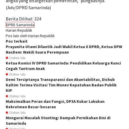
angka yang ditargetkan pemerintah,” pungkasnya.
(Adv/DPRD Samarinda)
Berita Dilihat:
324
DPRD Samarinda
Harian Republik
Pos lain oleh Harian Republik
Pos terkait
Prayunita Utami Dilantik Jadi Wakil Ketua II DPRD, Ketua DPW
NasDem: Wakili Suara Perempuan
1 tahun lalu
Ketua Komisi IV DPRD Samarinda: Pendidikan Keluarga Kunci
Cegah Tantrum Anak
2 tahun lalu
Demi Terciptanya Transparansi dan Akuntabilitas, Dishub
Kaltim Terima Visitasi Tim Monev Kepatuhan Badan Publik
KIP
2 tahun lalu
Maksimalkan Peran dan Fungsi, DP3A Kukar Lakukan
Rekrutmen Besar-besaran
2 tahun lalu
Mengurai Masalah Stunting: Dampak Pernikahan Dini di
Samarinda