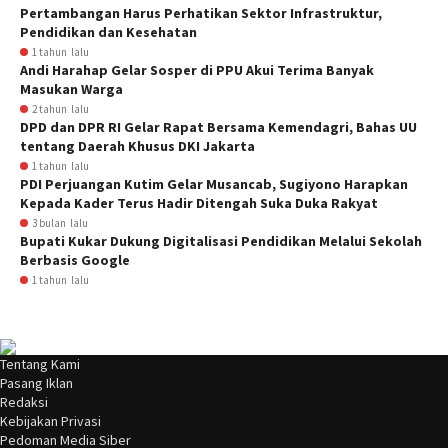
Pertambangan Harus Perhatikan Sektor Infrastruktur,
Pendidikan dan Kesehatan
1 tahun lalu
Andi Harahap Gelar Sosper di PPU Akui Terima Banyak
Masukan Warga
2 tahun lalu
DPD dan DPR RI Gelar Rapat Bersama Kemendagri, Bahas UU
tentang Daerah Khusus DKI Jakarta
1 tahun lalu
PDI Perjuangan Kutim Gelar Musancab, Sugiyono Harapkan
Kepada Kader Terus Hadir Ditengah Suka Duka Rakyat
3 bulan lalu
Bupati Kukar Dukung Digitalisasi Pendidikan Melalui Sekolah
Berbasis Google
1 tahun lalu
Tentang Kami
Pasang Iklan
Redaksi
Kebijakan Privasi
Pedoman Media Siber