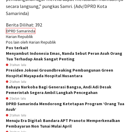
secara langsung,” pungkas Samri. (Adv/DPRD Kota
Samarinda)
Berita Dilihat:
392
DPRD Samarinda
Harian Republik
Pos lain oleh Harian Republik
Pos terkait
Menyambut Indonesia Emas, Nanda Sebut Peran Asuh Orang
Tua Terhadap Anak Sangat Penting
3 tahun lalu
Presiden Jokowi Groundbreaking Pembangunan Green
Hospital Mayapada Hospital Nusantara
2 tahun lalu
Bahaya Narkoba Bagi Generasi Bangsa, Andi Adi Desak
Pemerintah Segera Ambil Langkah Pencegahan
2 bulan lalu
DPRD Samarinda Mendorong Ketetapan Program ‘Orang Tua
Asuh’
2 tahun lalu
Menuju Era Digital: Bandara APT Pranoto Memperkenalkan
Pembayaran Non Tunai Mulai April