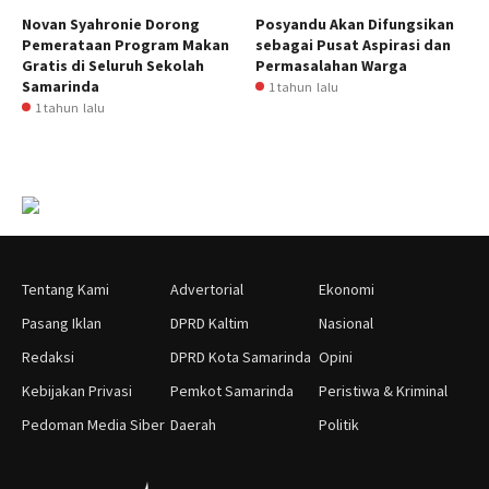
Novan Syahronie Dorong
Posyandu Akan Difungsikan
Pemerataan Program Makan
sebagai Pusat Aspirasi dan
Gratis di Seluruh Sekolah
Permasalahan Warga
Samarinda
1 tahun lalu
1 tahun lalu
Tentang Kami
Advertorial
Ekonomi
Pasang Iklan
DPRD Kaltim
Nasional
Redaksi
DPRD Kota Samarinda
Opini
Kebijakan Privasi
Pemkot Samarinda
Peristiwa & Kriminal
Pedoman Media Siber
Daerah
Politik