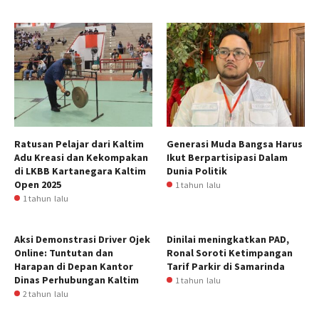
Ratusan Pelajar dari Kaltim
Generasi Muda Bangsa Harus
Adu Kreasi dan Kekompakan
Ikut Berpartisipasi Dalam
di LKBB Kartanegara Kaltim
Dunia Politik
Open 2025
1 tahun lalu
1 tahun lalu
Aksi Demonstrasi Driver Ojek
Dinilai meningkatkan PAD,
Online: Tuntutan dan
Ronal Soroti Ketimpangan
Harapan di Depan Kantor
Tarif Parkir di Samarinda
Dinas Perhubungan Kaltim
1 tahun lalu
2 tahun lalu