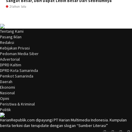
Sangat Besar, DBH Dapat Lebih Besar Dari Sebelumnya
2 tahun lalu
Tentang Kami
Pasang Iklan
Redaksi
Kebijakan Privasi
Pedoman Media Siber
Advertorial
DPRD Kaltim
DPRD Kota Samarinda
Pemkot Samarinda
Daerah
Ekonomi
Nasional
Opini
Peristiwa & Kriminal
Politik
HarianRepublik.com dipayungi PT Harian Multimedia Indonesia. Kumpulan
berita terkini dan terupdate dengan slogan “Sumber Literasi”