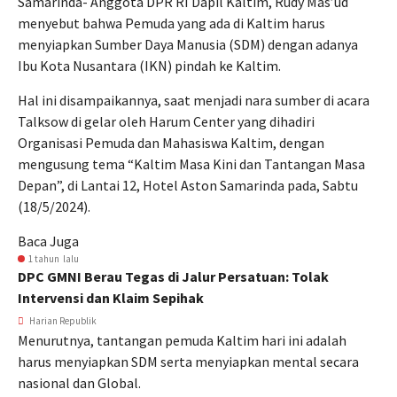
Samarinda- Anggota DPR RI Dapil Kaltim, Rudy Mas’ud
menyebut bahwa Pemuda yang ada di Kaltim harus
menyiapkan Sumber Daya Manusia (SDM) dengan adanya
Ibu Kota Nusantara (IKN) pindah ke Kaltim.
Hal ini disampaikannya, saat menjadi nara sumber di acara
Talksow di gelar oleh Harum Center yang dihadiri
Organisasi Pemuda dan Mahasiswa Kaltim, dengan
mengusung tema “Kaltim Masa Kini dan Tantangan Masa
Depan”, di Lantai 12, Hotel Aston Samarinda pada, Sabtu
(18/5/2024).
Baca Juga
1 tahun lalu
DPC GMNI Berau Tegas di Jalur Persatuan: Tolak
Intervensi dan Klaim Sepihak
Harian Republik
Menurutnya, tantangan pemuda Kaltim hari ini adalah
harus menyiapkan SDM serta menyiapkan mental secara
nasional dan Global.