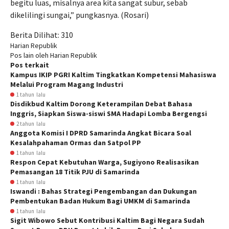
begitu luas, misalnya area kita sangat subur, sebab
dikelilingi sungai,” pungkasnya. (Rosari)
Berita Dilihat:
310
Harian Republik
Pos lain oleh Harian Republik
Pos terkait
Kampus IKIP PGRI Kaltim Tingkatkan Kompetensi Mahasiswa
Melalui Program Magang Industri
1 tahun lalu
Disdikbud Kaltim Dorong Keterampilan Debat Bahasa
Inggris, Siapkan Siswa-siswi SMA Hadapi Lomba Bergengsi
2 tahun lalu
Anggota Komisi I DPRD Samarinda Angkat Bicara Soal
Kesalahpahaman Ormas dan Satpol PP
1 tahun lalu
Respon Cepat Kebutuhan Warga, Sugiyono Realisasikan
Pemasangan 18 Titik PJU di Samarinda
1 tahun lalu
Iswandi : Bahas Strategi Pengembangan dan Dukungan
Pembentukan Badan Hukum Bagi UMKM di Samarinda
1 tahun lalu
Sigit Wibowo Sebut Kontribusi Kaltim Bagi Negara Sudah