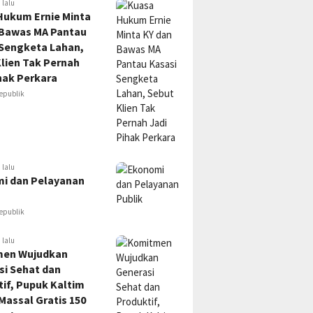
 lalu
Hukum Ernie Minta
 Bawas MA Pantau
 Sengketa Lahan,
lien Tak Pernah
hak Perkara
epublik
 lalu
i dan Pelayanan
epublik
 lalu
en Wujudkan
si Sehat dan
if, Pupuk Kaltim
Massal Gratis 150