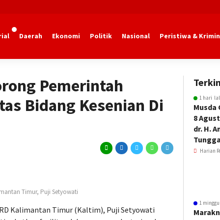
ial
Daerah
Ekonomi
Politik
Nasional
Peristiwa & Krimin
orong Pemerintah
Terkin
1 hari la
itas Bidang Kesenian Di
Musda 
8 Agust
dr. H. 
Tungga
Harian R
imantan Timur, Puji Setyowati
1 minggu
RD Kalimantan Timur (Kaltim), Puji Setyowati
Marakn