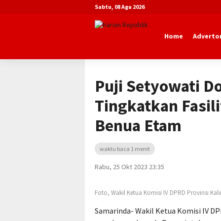
Sabtu, 08 Agu 2026
Home
Advertor
Beranda
Advertorial
DPRD Kaltim
Puji Setyowati D
Tingkatkan Fasil
Benua Etam
waktu baca 1 menit
Rabu, 25 Okt 2023 23:35
Foto, Wakil Ketua Komisi IV DPRD Provinsi Kal
Samarinda- Wakil Ketua Komisi IV DP