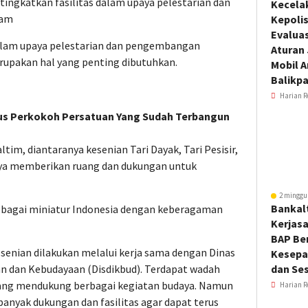
ngkatkan fasilitas dalam upaya pelestarian dan
Kecela
tam
Kepoli
Evalua
dalam upaya pelestarian dan pengembangan
Aturan
rupakan hal yang penting dibutuhkan.
Mobil 
Balikp
Harian R
erus Perkokoh Persatuan Yang Sudah Terbangun
tim, diantaranya kesenian Tari Dayak, Tari Pesisir,
nya memberikan ruang dan dukungan untuk
2 minggu
Bankal
sebagai miniatur Indonesia dengan keberagaman
Kerjas
BAP Be
kesenian dilakukan melalui kerja sama dengan Dinas
Kesepa
an dan Kebudayaan (Disdikbud). Terdapat wadah
dan Ses
yang mendukung berbagai kegiatan budaya. Namun
Harian R
banyak dukungan dan fasilitas agar dapat terus