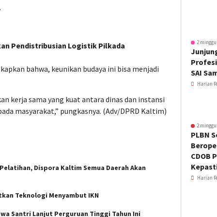
.
2 minggu
kan Pendistribusian Logistik Pilkada
Junjung
Profesi
gkapkan bahwa, keunikan budaya ini bisa menjadi
SAI Sa
Harian R
kan kerja sama yang kuat antara dinas dan instansi
 kepada masyarakat,” pungkasnya. (Adv/DPRD Kaltim)
2 minggu
PLBN S
Beroper
CDOB P
Kepast
Pelatihan, Dispora Kaltim Semua Daerah Akan
Harian R
tkan Teknologi Menyambut IKN
wa Santri Lanjut Perguruan Tinggi Tahun Ini