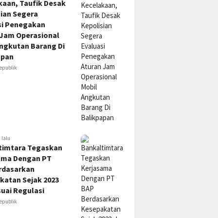
kaan, Taufik Desak
sian Segera
si Penegakan
 Jam Operasional
Angkutan Barang Di
apan
epublik
 lalu
timtara Tegaskan
ama Dengan PT
rdasarkan
katan Sejak 2023
uai Regulasi
epublik