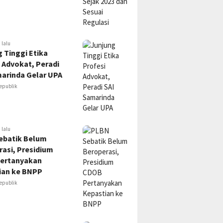
 lalu
 Tinggi Etika
 Advokat, Peradi
marinda Gelar UPA
epublik
 lalu
ebatik Belum
asi, Presidium
ertanyakan
ian ke BNPP
epublik