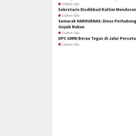
2 tahun lalu
Sekretaris Disdikbud Kaltim Mendoro
2 tahun lalu
Semarak HARHUBNAS: Dinas Perhubunga
Guyub Rukun
2 tahun lalu
DPC GMNI Berau Tegas di Jalur Persatu
1 tahun lalu