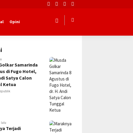
al
Opini
i
lu
Golkar Samarinda
us di Fugo Hotel,
Andi Satya Calon
l Ketua
epublik
 lalu
ya Terjadi