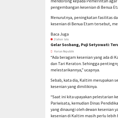
mendorong kepada Pemerintah agar ti
pengembangan kesenian di Benua E
Menurutnya, peningkatan fasilitas 
kesenian di Benua Etam tersebut, me
Baca Juga
2 tahun lalu
Gelar Sosbang, Puji Setyowati: T
Harian Republik
“Ada beragam kesenian yang ada di Kal
dan Tari Keraton. Sehingga penting
melestarikannya,” ucapnya.
Sebab, kata dia, Kaltim merupakan 
kesenian yang dimilikinya.
“Saat ini kita upayakan pelestarian 
Pariwisata, kemudian Dinas Pendidik
yang dinaungi oleh dewan kesenian 
kesenian di Kaltim masih perlu lebih 