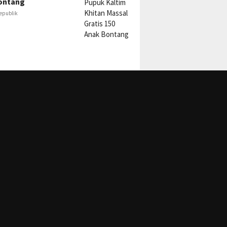
ontang
epublik