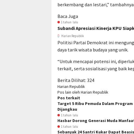
berkembang dan lestari,” tambahnya
Baca Juga
1 tahun lalu
Subandi Apresiasi Kinerja KPU Siap
Harian Republik
Politisi Partai Demokrat ini mengun
daya tarik wisata budaya yang unik.
“Untuk mencapai potensi ini, diperlu
terkait, serta sosialisasi yang baik
Berita Dilihat:
324
Harian Republik
Pos lain oleh Harian Republik
Pos terkait
Target 5 Ribu Pemuda Dalam Program 
Dijangkau
1 tahun lalu
Hasbar Dorong Generasi Muda Manfaa
1 tahun lalu
Sebanyak 24 Santri Kukar Dapat Beasis