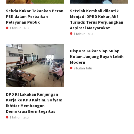
Sekda Kukar Tekankan Peran
Setelah Kembali dilantik
P3K dalam Perbaikan
Menjadi DPRD Kukar, Alif
Pelayanan Publik
Turiadi: Terus Perjuangkan
Aspirasi Masyarakat
1 tahun lalu
1 tahun lalu
Dispora Kukar Siap Sulap
Kolam Junjung Buyah Lebih
Modern
9 bulan lalu
DPD RI Lakukan Kunjungan
Kerja ke KPU Kaltim, Sofyan:
Ikhtiar Membangun
Demokrasi Berintegritas
1 tahun lalu