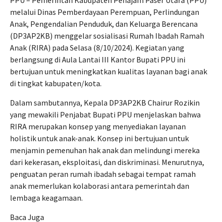
PPU – Pemerintah Kabupaten Penajam Paser Utara (PPU)
melalui Dinas Pemberdayaan Perempuan, Perlindungan
Anak, Pengendalian Penduduk, dan Keluarga Berencana
(DP3AP2KB) menggelar sosialisasi Rumah Ibadah Ramah
Anak (RIRA) pada Selasa (8/10/2024). Kegiatan yang
berlangsung di Aula Lantai III Kantor Bupati PPU ini
bertujuan untuk meningkatkan kualitas layanan bagi anak
di tingkat kabupaten/kota.
Dalam sambutannya, Kepala DP3AP2KB Chairur Rozikin
yang mewakili Penjabat Bupati PPU menjelaskan bahwa
RIRA merupakan konsep yang menyediakan layanan
holistik untuk anak-anak. Konsep ini bertujuan untuk
menjamin pemenuhan hak anak dan melindungi mereka
dari kekerasan, eksploitasi, dan diskriminasi. Menurutnya,
penguatan peran rumah ibadah sebagai tempat ramah
anak memerlukan kolaborasi antara pemerintah dan
lembaga keagamaan.
Baca Juga