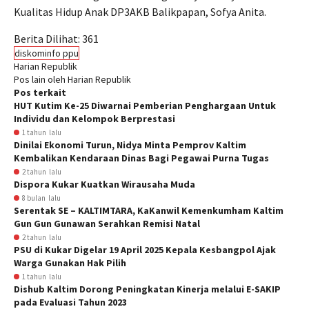
Kualitas Hidup Anak DP3AKB Balikpapan, Sofya Anita.
Berita Dilihat:
361
diskominfo ppu
Harian Republik
Pos lain oleh Harian Republik
Pos terkait
HUT Kutim Ke-25 Diwarnai Pemberian Penghargaan Untuk
Individu dan Kelompok Berprestasi
1 tahun lalu
Dinilai Ekonomi Turun, Nidya Minta Pemprov Kaltim
Kembalikan Kendaraan Dinas Bagi Pegawai Purna Tugas
2 tahun lalu
Dispora Kukar Kuatkan Wirausaha Muda
8 bulan lalu
Serentak SE – KALTIMTARA, KaKanwil Kemenkumham Kaltim
Gun Gun Gunawan Serahkan Remisi Natal
2 tahun lalu
PSU di Kukar Digelar 19 April 2025 Kepala Kesbangpol Ajak
Warga Gunakan Hak Pilih
1 tahun lalu
Dishub Kaltim Dorong Peningkatan Kinerja melalui E-SAKIP
pada Evaluasi Tahun 2023