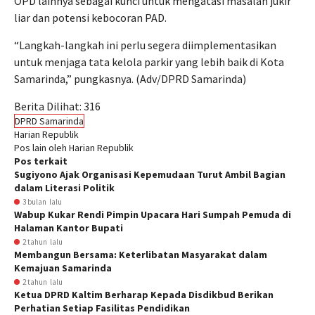
OPD lainnya sebagai kunci untuk mengatasi masalah jukir
liar dan potensi kebocoran PAD.
“Langkah-langkah ini perlu segera diimplementasikan
untuk menjaga tata kelola parkir yang lebih baik di Kota
Samarinda,” pungkasnya. (Adv/DPRD Samarinda)
Berita Dilihat:
316
DPRD Samarinda
Harian Republik
Pos lain oleh Harian Republik
Pos terkait
Sugiyono Ajak Organisasi Kepemudaan Turut Ambil Bagian
dalam Literasi Politik
3 bulan lalu
Wabup Kukar Rendi Pimpin Upacara Hari Sumpah Pemuda di
Halaman Kantor Bupati
2 tahun lalu
Membangun Bersama: Keterlibatan Masyarakat dalam
Kemajuan Samarinda
2 tahun lalu
Ketua DPRD Kaltim Berharap Kepada Disdikbud Berikan
Perhatian Setiap Fasilitas Pendidikan