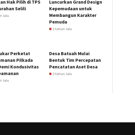
n Hak Pilih di TPS
Luncurkan Grand Design
urahan Selili
Kepemudaan untuk
Membangun Karakter
n lalu
Pemuda
1 tahun lalu
ukar Perketat
Desa Batuah Mulai
manan Pilkada
Bentuk Tim Percepatan
Demi Kondusivitas
Pencatatan Aset Desa
eamanan
2 tahun lalu
n lalu