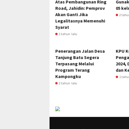
Atas Pembangunan Ring
Gunaka
Road, Jahidin: Pemprov
05 kel
Akan Ganti Jika
2 tahu
Legalitasnya Memenuhi
Syarat
1 tahun lalu
Penerangan Jalan Desa
KPU K
Tanjung Batu Segera
Penga
Terpasang Melalui
2024, 
Program Terang
dan K
Kampongku
1 tahu
2 tahun lalu