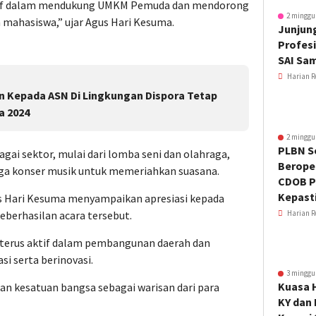
itif dalam mendukung UMKM Pemuda dan mendorong
2 minggu
mahasiswa,” ujar Agus Hari Kesuma.
Junjung
Profesi
SAI Sa
Harian R
an Kepada ASN Di Lingkungan Dispora Tetap
a 2024
2 minggu
PLBN S
ai sektor, mulai dari lomba seni dan olahraga,
Beroper
ngga konser musik untuk memeriahkan suasana.
CDOB P
Kepast
us Hari Kesuma menyampaikan apresiasi kepada
berhasilan acara tersebut.
Harian R
 terus aktif dalam pembangunan daerah dan
si serta berinovasi.
3 minggu
Kuasa 
an kesatuan bangsa sebagai warisan dari para
KY dan