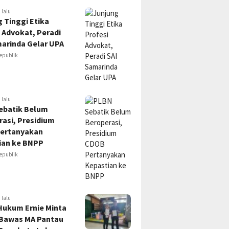
 lalu
 Tinggi Etika
 Advokat, Peradi
marinda Gelar UPA
epublik
 lalu
ebatik Belum
asi, Presidium
ertanyakan
ian ke BNPP
epublik
 lalu
Hukum Ernie Minta
 Bawas MA Pantau