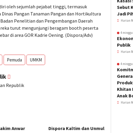
Kasasi
iri oleh sejumlah pejabat tinggi, termasuk
Sebut K
la Dinas Pangan Tanaman Pangan dan Hortikultura
Jadi Pi
ala Badan Penelitian dan Pengembangan Daerah
Harian R
Mereka turut mengunjungi beragam booth peserta
4 minggu
bar di area GOR Kadrie Oening. (Dispora/Adv)
Ekonom
Publik
Harian R
Pemuda
UMKM
4 minggu
Komitm
lik
Genera
Produkt
ian Republik
Khitan 
Anak B
Harian R
Hakim Anwar
Dispora Kaltim dan Unmul