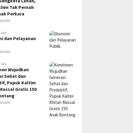
 Sengketa Lahan,
lien Tak Pernah
hak Perkara
epublik
 lalu
i dan Pelayanan
epublik
 lalu
en Wujudkan
si Sehat dan
if, Pupuk Kaltim
Massal Gratis 150
ontang
epublik