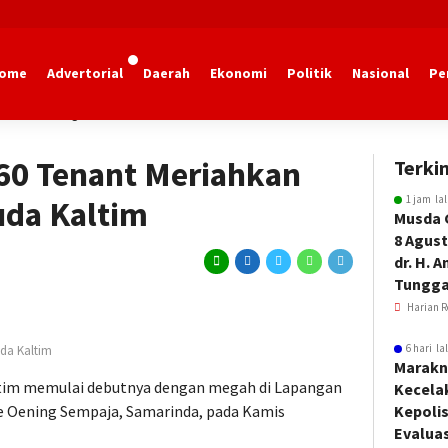
ome
Advertorial
Daerah
Ekonomi
Politik
Nasional
Pe
dan Olahraga Kaltim
 60 Tenant Meriahkan
Terkin
1 jam la
da Kaltim
Musda 
8 Agust
dr. H. 
Tungga
Harian R
6 hari la
da Kaltim
Marakn
tim memulai debutnya dengan megah di Lapangan
Kecela
rie Oening Sempaja, Samarinda, pada Kamis
Kepoli
Evalua