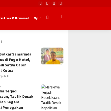
ristiwa & Kriminal
Opini
i
lu
Golkar Samarinda
us di Fugo Hotel,
Andi Satya Calon
l Ketua
epublik
lu
ya Terjadi
kaan, Taufik Desak
sian Segera
si Penegakan