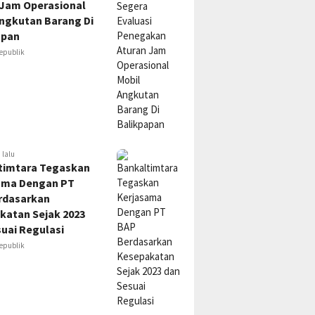
 Jam Operasional
Angkutan Barang Di
apan
epublik
 lalu
timtara Tegaskan
ama Dengan PT
rdasarkan
katan Sejak 2023
uai Regulasi
epublik