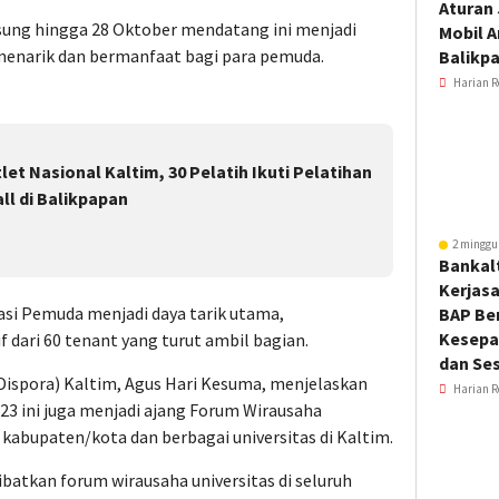
Aturan
sung hingga 28 Oktober mendatang ini menjadi
Mobil 
menarik dan bermanfaat bagi para pemuda.
Balikp
Harian R
et Nasional Kaltim, 30 Pelatih Ikuti Pelatihan
ll di Balikpapan
2 minggu
Bankal
Kerjas
i Pemuda menjadi daya tarik utama,
BAP Be
Kesepa
dari 60 tenant yang turut ambil bagian.
dan Ses
Dispora) Kaltim, Agus Hari Kesuma, menjelaskan
Harian R
3 ini juga menjadi ajang Forum Wirausaha
8 kabupaten/kota dan berbagai universitas di Kaltim.
ibatkan forum wirausaha universitas di seluruh