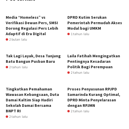
Media “Homeless” vs
DPRD Kutim Serukan
Verifikasi Dewan Pers, SMSI
Pemerintah Permudah Akses
Dorong Regulasi Pers Lebih
Modal bagi UMKM
Adaptif di Era Digital
1 tahun lalu
2 bulan lalu
Tak Lagi Layak, Desa Tanjung
Laila Fatihah Mengingatkan
Batu Bangun Pusban Baru
Pentingnya Kesadaran
Politik Bagi Perempuan
2 tahun lalu
2 tahun lalu
Tingkatkan Pemahaman
Proses Penyusunan RPJPD
Wawasan Kebangsaan, Duta
Samarinda Kurang Optimal,
Damai Kaltim Siap Hadiri
DPRD Minta Penyelarasan
Sekolah Damai Bersama
dengan RPJMN
BNPT RI
2 tahun lalu
2 tahun lalu