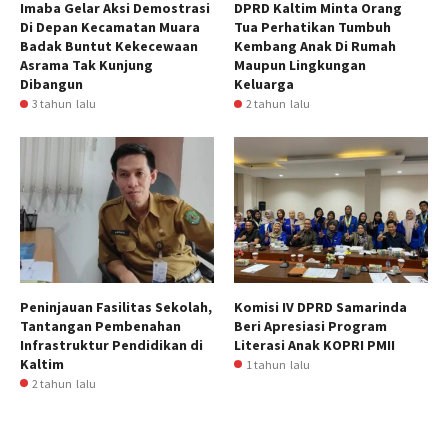
Imaba Gelar Aksi Demostrasi
DPRD Kaltim Minta Orang
Di Depan Kecamatan Muara
Tua Perhatikan Tumbuh
Badak Buntut Kekecewaan
Kembang Anak Di Rumah
Asrama Tak Kunjung
Maupun Lingkungan
Dibangun
Keluarga
3 tahun lalu
2 tahun lalu
Peninjauan Fasilitas Sekolah,
Komisi IV DPRD Samarinda
Tantangan Pembenahan
Beri Apresiasi Program
Infrastruktur Pendidikan di
Literasi Anak KOPRI PMII
Kaltim
1 tahun lalu
2 tahun lalu