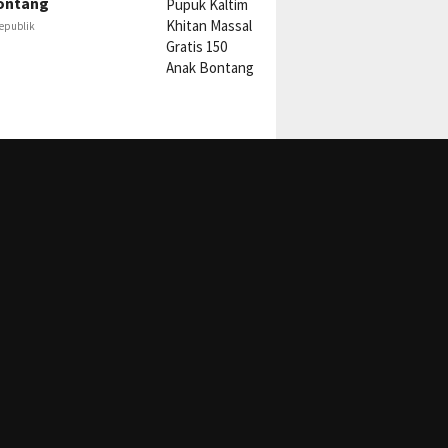
ontang
epublik