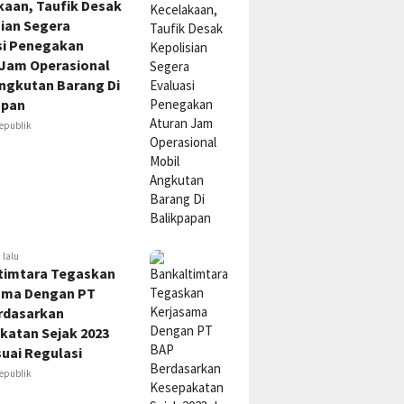
kaan, Taufik Desak
sian Segera
si Penegakan
 Jam Operasional
Angkutan Barang Di
apan
epublik
 lalu
timtara Tegaskan
ama Dengan PT
rdasarkan
katan Sejak 2023
uai Regulasi
epublik