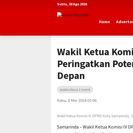
Sabtu, 08 Agu 2026
Home
Advertor
Beranda
Advertorial
DPRD Kota Sa
Wakil Ketua Kom
Peringatkan Poten
Depan
waktu baca 1 menit
Rabu, 8 Mei 2024 03:06
Wakil Ketua Komisi IV DPRD Kota Samarinda, S
Samarinda – Wakil Ketua Komisi IV D