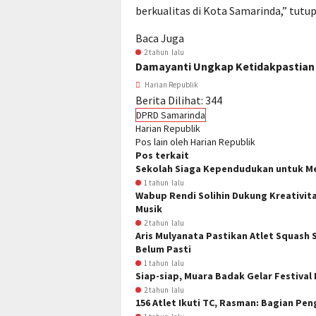
berkualitas di Kota Samarinda,” tut
Baca Juga
2 tahun lalu
Damayanti Ungkap Ketidakpastian 
Harian Republik
Berita Dilihat:
344
DPRD Samarinda
Harian Republik
Pos lain oleh Harian Republik
Pos terkait
Sekolah Siaga Kependudukan untuk M
1 tahun lalu
Wabup Rendi Solihin Dukung Kreativita
Musik
2 tahun lalu
Aris Mulyanata Pastikan Atlet Squash 
Belum Pasti
1 tahun lalu
Siap-siap, Muara Badak Gelar Festival P
2 tahun lalu
156 Atlet Ikuti TC, Rasman: Bagian Pe