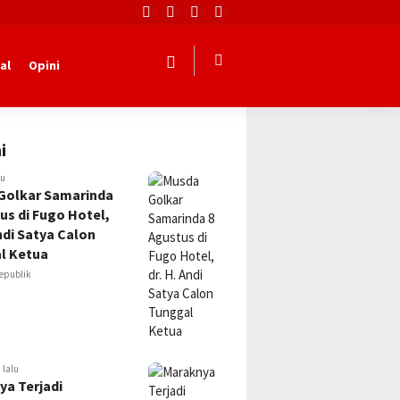
al
Opini
i
lu
Golkar Samarinda
us di Fugo Hotel,
Andi Satya Calon
l Ketua
epublik
 lalu
ya Terjadi