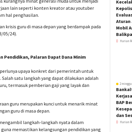
s kurangnya minat generasi muda untuk menjadi
Kecela
rjaan lain seperti konten kreator atau youtuber
Kepoli
Evalua
am hal penghasilan.
Aturan
an krisis guru di masa depan yang berdampak pada
Mobil 
8/05/24).
Balikp
Harian R
n Pendidikan, Palaran Dapat Dana Minim
perlunya upaya konkret dari pemerintah untuk
. Salah satu langkah yang dapat dilakukan adalah
2 minggu
ru, termasuk pemberian gaji yang layak dan
Bankal
Kerjas
BAP Be
eraan guru merupakan kunci untuk menarik minat
Kesepa
ngan guru di masa depan.
dan Ses
mengambil langkah-langkah nyata dalam
Harian R
ru guna memastikan kelangsungan pendidikan yang