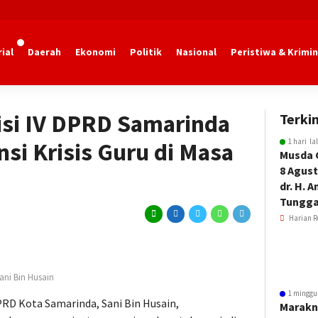
ial
Daerah
Ekonomi
Politik
Nasional
Peristiwa & Krimin
marinda
isi IV DPRD Samarinda
Terkin
1 hari la
si Krisis Guru di Masa
Musda 
8 Agust
dr. H. 
Tungga
Harian R
ani Bin Husain
1 minggu
PRD Kota Samarinda, Sani Bin Husain,
Marakn