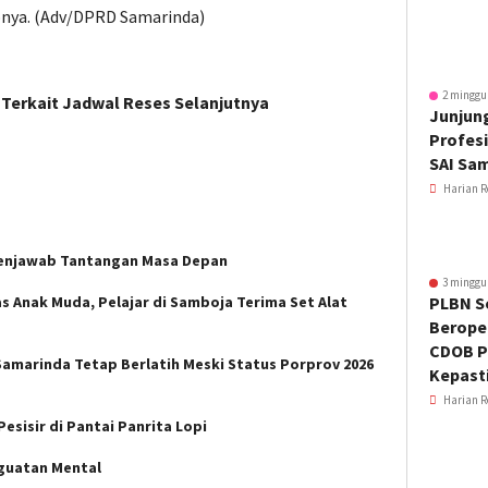
upnya. (Adv/DPRD Samarinda)
2 minggu
Terkait Jadwal Reses Selanjutnya
Junjung
Profesi
SAI Sa
Harian R
enjawab Tantangan Masa Depan
3 minggu
s Anak Muda, Pelajar di Samboja Terima Set Alat
PLBN S
Beroper
CDOB P
Samarinda Tetap Berlatih Meski Status Porprov 2026
Kepast
Harian R
esisir di Pantai Panrita Lopi
nguatan Mental