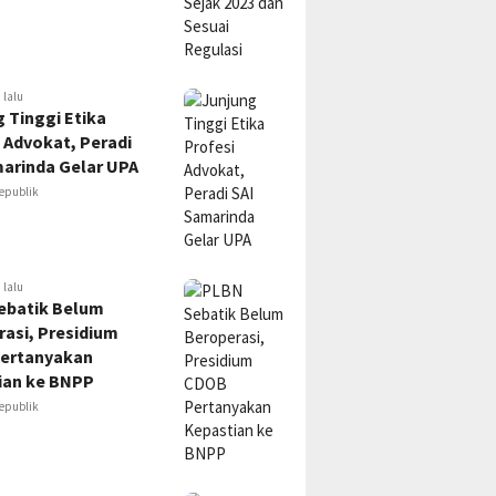
 lalu
 Tinggi Etika
 Advokat, Peradi
marinda Gelar UPA
epublik
 lalu
ebatik Belum
asi, Presidium
ertanyakan
ian ke BNPP
epublik