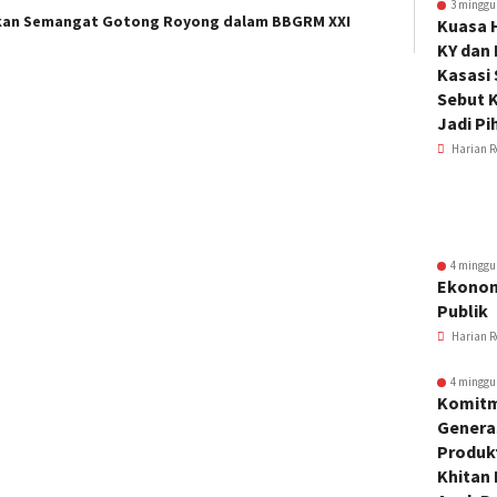
3 minggu
mkan Semangat Gotong Royong dalam BBGRM XXI
Kuasa 
KY dan
Kasasi
Sebut K
Jadi Pi
Harian R
4 minggu
Ekonom
Publik
Harian R
4 minggu
Komitm
Genera
Produkt
Khitan 