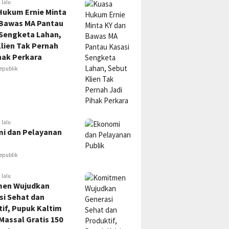
 lalu
Hukum Ernie Minta
 Bawas MA Pantau
 Sengketa Lahan,
lien Tak Pernah
hak Perkara
epublik
 lalu
i dan Pelayanan
epublik
 lalu
en Wujudkan
si Sehat dan
if, Pupuk Kaltim
Massal Gratis 150