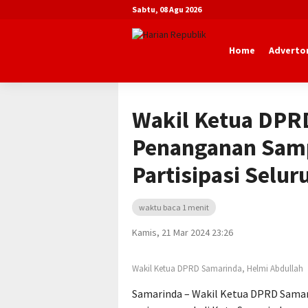
Sabtu, 08 Agu 2026
Home
Advertor
Beranda
Advertorial
DPRD Kota Sa
Wakil Ketua DPR
Penanganan Sa
Partisipasi Selu
waktu baca 1 menit
Kamis, 21 Mar 2024 23:26
Wakil Ketua DPRD Samarinda, Helmi Abdullah
Samarinda – Wakil Ketua DPRD Samar