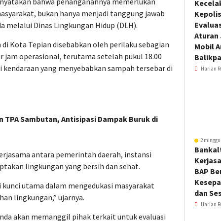
menyatakan bahwa penanganannya memerlukan
Kecela
 masyarakat, bukan hanya menjadi tanggung jawab
Kepoli
Evalua
 melalui Dinas Lingkungan Hidup (DLH).
Aturan
i Kota Tepian disebabkan oleh perilaku sebagian
Mobil 
jam operasional, terutama setelah pukul 18.00
Balikp
i kendaraan yang menyebabkan sampah tersebar di
Harian R
TPA Sambutan, Antisipasi Dampak Buruk di
2 minggu
Bankal
rjasama antara pemerintah daerah, instansi
Kerjas
ptakan lingkungan yang bersih dan sehat.
BAP Be
Kesepa
adi kunci utama dalam mengedukasi masyarakat
dan Ses
an lingkungan,” ujarnya.
Harian R
nda akan memanggil pihak terkait untuk evaluasi