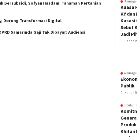
3 minggu
uk Bersubsidi, Sofyan Hasdam: Tanaman Pertanian
Kuasa 
KY dan
Kasasi
y, Dorong Transformasi Digital
Sebut K
PRD Samarinda Gaji Tak Dibayar: Audiensi
Jadi Pi
Harian R
4 minggu
Ekonom
Publik
Harian R
1 bulan l
Komitm
Genera
Produkt
Khitan 