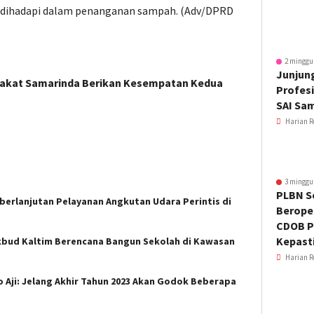
ng dihadapi dalam penanganan sampah. (Adv/DPRD
2 minggu
Junjung
rakat Samarinda Berikan Kesempatan Kedua
Profesi
SAI Sa
Harian R
3 minggu
PLBN S
berlanjutan Pelayanan Angkutan Udara Perintis di
Beroper
CDOB P
Kepast
ikbud Kaltim Berencana Bangun Sekolah di Kawasan
Harian R
 Aji: Jelang Akhir Tahun 2023 Akan Godok Beberapa