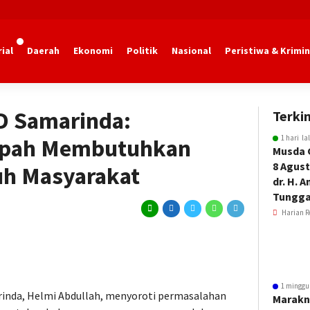
ial
Daerah
Ekonomi
Politik
Nasional
Peristiwa & Krimin
marinda
D Samarinda:
Terkin
1 hari la
mpah Membutuhkan
Musda 
8 Agust
ruh Masyarakat
dr. H. 
Tungga
Harian R
1 minggu
inda, Helmi Abdullah, menyoroti permasalahan
Marakn