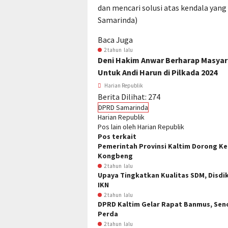
dan mencari solusi atas kendala ya
Samarinda)
Baca Juga
2 tahun lalu
Deni Hakim Anwar Berharap Masya
Untuk Andi Harun di Pilkada 2024
Harian Republik
Berita Dilihat:
274
DPRD Samarinda
Harian Republik
Pos lain oleh Harian Republik
Pos terkait
Pemerintah Provinsi Kaltim Dorong Ke
Kongbeng
2 tahun lalu
Upaya Tingkatkan Kualitas SDM, Disd
IKN
2 tahun lalu
DPRD Kaltim Gelar Rapat Banmus, Seno
Perda
2 tahun lalu