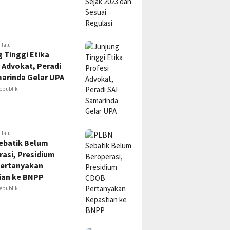
 lalu
 Tinggi Etika
 Advokat, Peradi
marinda Gelar UPA
epublik
 lalu
ebatik Belum
asi, Presidium
ertanyakan
ian ke BNPP
epublik