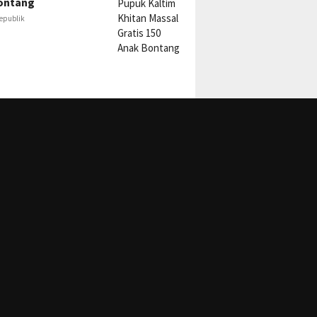
ontang
epublik