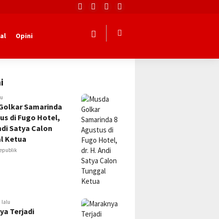
al
Opini
i
lu
Golkar Samarinda
us di Fugo Hotel,
Andi Satya Calon
l Ketua
epublik
 lalu
ya Terjadi