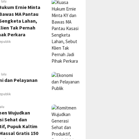
 lalu
Hukum Ernie Minta
 Bawas MA Pantau
 Sengketa Lahan,
lien Tak Pernah
hak Perkara
epublik
 lalu
i dan Pelayanan
epublik
alu
en Wujudkan
si Sehat dan
if, Pupuk Kaltim
Massal Gratis 150