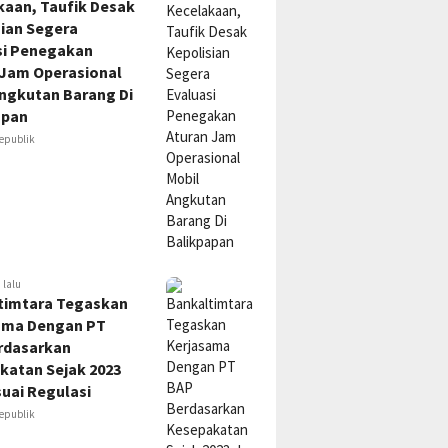
kaan, Taufik Desak
sian Segera
si Penegakan
 Jam Operasional
Angkutan Barang Di
apan
epublik
 lalu
timtara Tegaskan
ama Dengan PT
rdasarkan
katan Sejak 2023
uai Regulasi
epublik