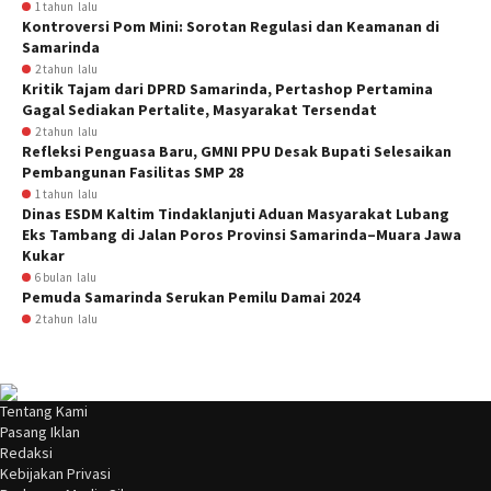
1 tahun lalu
Kontroversi Pom Mini: Sorotan Regulasi dan Keamanan di
Samarinda
2 tahun lalu
Kritik Tajam dari DPRD Samarinda, Pertashop Pertamina
Gagal Sediakan Pertalite, Masyarakat Tersendat
2 tahun lalu
Refleksi Penguasa Baru, GMNI PPU Desak Bupati Selesaikan
Pembangunan Fasilitas SMP 28
1 tahun lalu
Dinas ESDM Kaltim Tindaklanjuti Aduan Masyarakat Lubang
Eks Tambang di Jalan Poros Provinsi Samarinda–Muara Jawa
Kukar
6 bulan lalu
Pemuda Samarinda Serukan Pemilu Damai 2024
2 tahun lalu
Tentang Kami
Pasang Iklan
Redaksi
Kebijakan Privasi