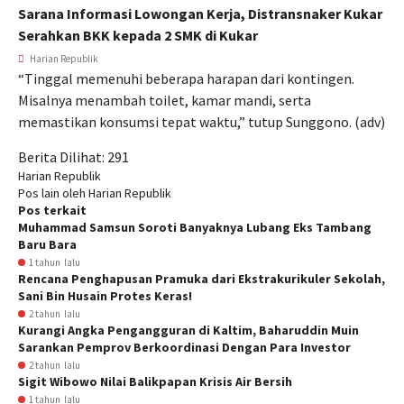
Sarana Informasi Lowongan Kerja, Distransnaker Kukar
Serahkan BKK kepada 2 SMK di Kukar
Harian Republik
“Tinggal memenuhi beberapa harapan dari kontingen.
Misalnya menambah toilet, kamar mandi, serta
memastikan konsumsi tepat waktu,” tutup Sunggono. (adv)
Berita Dilihat:
291
Harian Republik
Pos lain oleh Harian Republik
Pos terkait
Muhammad Samsun Soroti Banyaknya Lubang Eks Tambang
Baru Bara
1 tahun lalu
Rencana Penghapusan Pramuka dari Ekstrakurikuler Sekolah,
Sani Bin Husain Protes Keras!
2 tahun lalu
Kurangi Angka Pengangguran di Kaltim, Baharuddin Muin
Sarankan Pemprov Berkoordinasi Dengan Para Investor
2 tahun lalu
Sigit Wibowo Nilai Balikpapan Krisis Air Bersih
1 tahun lalu