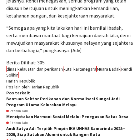
jelasnya. Rendi menegaskan, semua program yang telah
disusun bertujuan untuk meningkatkan kemandirian,
ketahanan pangan, dan kesejahteraan masyarakat.
“Semoga apa yang kita lakukan hari ini bernilai ibadah,
serta membawa manfaat bagi kemajuan daerah kita, demi
mewujudkan masyarakat khususnya nelayan yang sejahtera
dan berbahagia,” pungkasnya. (Adv)
Berita Dilihat:
305
dinas kelauatan dan perikanan
kutai kartanegara
Muara Badak
Rendi
Solihin
Harian Republik
Pos lain oleh Harian Republik
Pos terkait
Bantuan Sektor Perikanan dan Normalisasi Sungai Jadi
Program Utama Kelurahan Melayu
2 tahun lalu
Menciptakan Harmoni Sosial Melalui Penegasan Batas Desa
1 tahun lalu
Andi Satya Adi Terpilih Pimpin IKA UNHAS Samarinda 2025–
2029, Siap Satukan Alumni untuk Bangun Kota