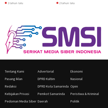
1 tahun lalu
2 tahun lalu
Tentang Kami
Advertorial
Ekonomi
Pasang Iklan
DPRD Kaltim
Nasional
Redaksi
DPRD Kota Samarinda
Opini
Kebijakan Privasi
Pemkot Samarinda
Peristiwa & Kriminal
Pedoman Media Siber
Daerah
Politik