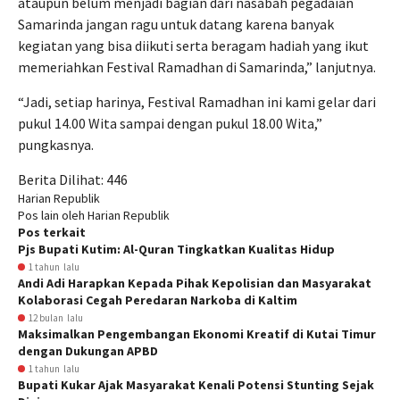
ataupun belum menjadi bagian dari nasabah pegadaian
Samarinda jangan ragu untuk datang karena banyak
kegiatan yang bisa diikuti serta beragam hadiah yang ikut
memeriahkan Festival Ramadhan di Samarinda,” lanjutnya.
“Jadi, setiap harinya, Festival Ramadhan ini kami gelar dari
pukul 14.00 Wita sampai dengan pukul 18.00 Wita,”
pungkasnya.
Berita Dilihat:
446
Harian Republik
Pos lain oleh Harian Republik
Pos terkait
Pjs Bupati Kutim: Al-Quran Tingkatkan Kualitas Hidup
1 tahun lalu
Andi Adi Harapkan Kepada Pihak Kepolisian dan Masyarakat
Kolaborasi Cegah Peredaran Narkoba di Kaltim
12 bulan lalu
Maksimalkan Pengembangan Ekonomi Kreatif di Kutai Timur
dengan Dukungan APBD
1 tahun lalu
Bupati Kukar Ajak Masyarakat Kenali Potensi Stunting Sejak