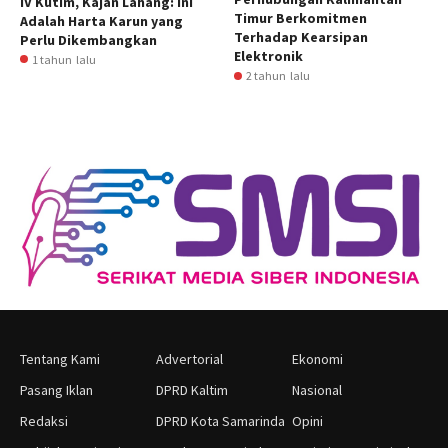
IV Kutim, Kajan Lahang: Ini
Timur Berkomitmen
Adalah Harta Karun yang
Terhadap Kearsipan
Perlu Dikembangkan
Elektronik
1 tahun lalu
2 tahun lalu
Tentang Kami
Advertorial
Ekonomi
Pasang Iklan
DPRD Kaltim
Nasional
Redaksi
DPRD Kota Samarinda
Opini