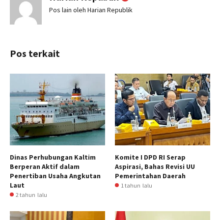
Pos lain oleh Harian Republik
Pos terkait
Dinas Perhubungan Kaltim
Komite I DPD RI Serap
Berperan Aktif dalam
Aspirasi, Bahas Revisi UU
Penertiban Usaha Angkutan
Pemerintahan Daerah
Laut
1 tahun lalu
2 tahun lalu