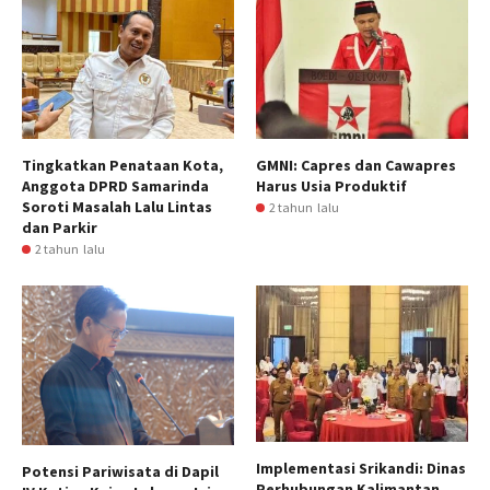
Tingkatkan Penataan Kota,
GMNI: Capres dan Cawapres
Anggota DPRD Samarinda
Harus Usia Produktif
Soroti Masalah Lalu Lintas
2 tahun lalu
dan Parkir
2 tahun lalu
Implementasi Srikandi: Dinas
Potensi Pariwisata di Dapil
Perhubungan Kalimantan