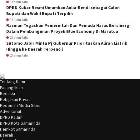
1 tahun lalu
DPRD Kukar Resmi Umumkan Aulia-Rendi sebagai Calon
Bupati dan Wakil Bupati Terpilih
1 tahun lalu
Rasman Tegaskan Pemerintah Dan Pemuda Harus Bersinergi
Dalam Pembangunan Proyek Blue Economy Di Maratua
2 tahun lalu
Sutomo Jabir Minta Pj Gubernur Prioritaskan Aliran Listrik
Hingga ke Daerah Terpencil
2 tahun lalu
Tentang Kami
Pasang Iklan
Redaksi
Kebijakan Privasi
Pedoman Media Siber
Advertorial
DPRD Kaltim
DPRD Kota Samarinda
Pemkot Samarinda
Daerah