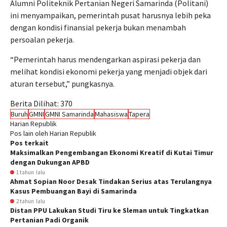
Alumni Politeknik Pertanian Negeri Samarinda (Politani)
ini menyampaikan, pemerintah pusat harusnya lebih peka
dengan kondisi finansial pekerja bukan menambah
persoalan pekerja.
“Pemerintah harus mendengarkan aspirasi pekerja dan
melihat kondisi ekonomi pekerja yang menjadi objek dari
aturan tersebut,” pungkasnya.
Berita Dilihat:
370
Buruh
GMNI
GMNI Samarinda
Mahasiswa
Tapera
Harian Republik
Pos lain oleh Harian Republik
Pos terkait
Maksimalkan Pengembangan Ekonomi Kreatif di Kutai Timur
dengan Dukungan APBD
1 tahun lalu
Ahmat Sopian Noor Desak Tindakan Serius atas Terulangnya
Kasus Pembuangan Bayi di Samarinda
2 tahun lalu
Distan PPU Lakukan Studi Tiru ke Sleman untuk Tingkatkan
Pertanian Padi Organik