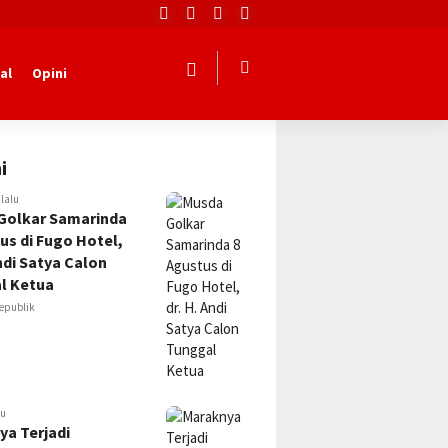
al
Opini
i
 lalu
Golkar Samarinda
us di Fugo Hotel,
Andi Satya Calon
l Ketua
epublik
lu
ya Terjadi