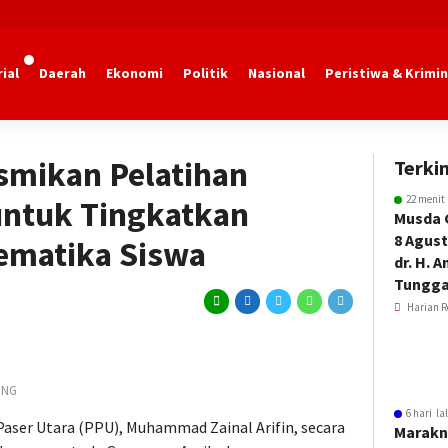
ial
Daerah
Ekonomi
Politik
Nasional
Peristiwa & Krimin
PU
smikan Pelatihan
Terkin
22 menit
ntuk Tingkatkan
Musda 
8 Agust
matika Siswa
dr. H. 
Tungga
Harian R
ING
6 hari la
Paser Utara (PPU), Muhammad Zainal Arifin, secara
Marakn