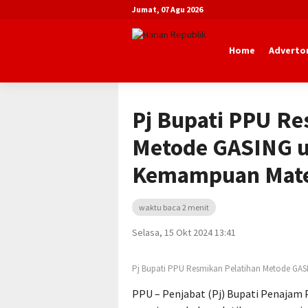
Jumat, 07 Agu 2026
Home
Advertor
Beranda
Advertorial
Diskominfo P
Pj Bupati PPU Re
Metode GASING u
Kemampuan Mate
waktu baca 2 menit
Selasa, 15 Okt 2024 13:41
Pj Bupati PPU Resmikan Pelatihan Metode GAS
PPU – Penjabat (Pj) Bupati Penajam 