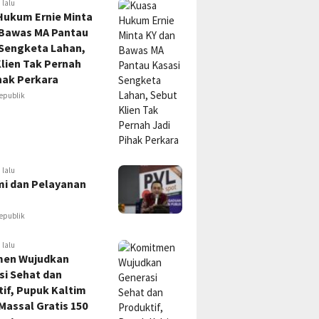
 lalu
Hukum Ernie Minta
 Bawas MA Pantau
 Sengketa Lahan,
lien Tak Pernah
hak Perkara
epublik
 lalu
i dan Pelayanan
epublik
 lalu
en Wujudkan
si Sehat dan
if, Pupuk Kaltim
Massal Gratis 150