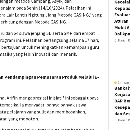
dengan metode Gampang, Asyik, dan
Kecela
najam pada Senin (14/10/2024). Pelatihan ini
Kepoli
Evalua
a Lair Lantis Ngitung Jiang Metode GASING,” yang
Aturan
 Berhitung dengan Metode GASING.
Mobil 
guru dan 64 siswa jenjang SD serta SMP dari empat
Balikp
rogram ini. Pelatihan berlangsung selama 17 hari,
Harian R
24, bertujuan untuk meningkatkan kemampuan guru
tika yang lebih inovatif dan menarik.
an Pendampingan Pemasaran Produk Melalui E-
2 minggu
Bankal
Kerjas
Arifin mengapresiasi inisiatif ini sebagai upaya
BAP Be
ematika. Ia menyadari bahwa banyak siswa
Kesepa
a pelajaran yang sulit dan membosankan,
dan Ses
aran yang monoton.
Harian R