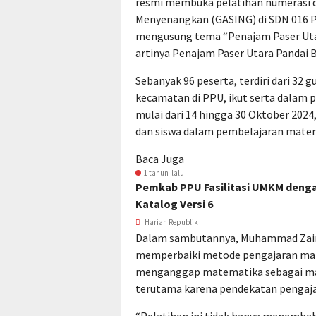
resmi membuka pelatihan numerasi 
Menyenangkan (GASING) di SDN 016 Pe
mengusung tema “Penajam Paser Utar
artinya Penajam Paser Utara Pandai
Sebanyak 96 peserta, terdiri dari 32 
kecamatan di PPU, ikut serta dalam p
mulai dari 14 hingga 30 Oktober 20
dan siswa dalam pembelajaran matema
Baca Juga
1 tahun lalu
Pemkab PPU Fasilitasi UMKM deng
Katalog Versi 6
Harian Republik
Dalam sambutannya, Muhammad Zainal 
memperbaiki metode pengajaran mat
menganggap matematika sebagai mat
terutama karena pendekatan pengaj