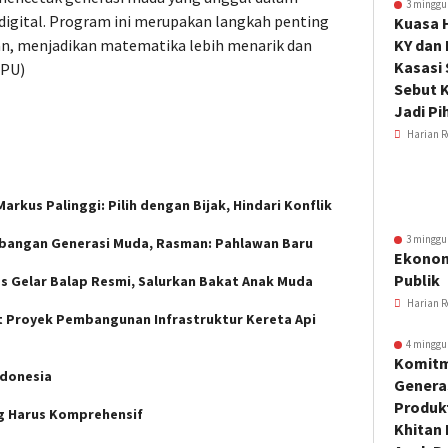
3 minggu
digital. Program ini merupakan langkah penting
Kuasa 
n, menjadikan matematika lebih menarik dan
KY dan
Kasasi
PPU)
Sebut K
Jadi Pi
Harian R
arkus Palinggi: Pilih dengan Bijak, Hindari Konflik
3 minggu
angan Generasi Muda, Rasman: Pahlawan Baru
Ekonom
Publik
res Gelar Balap Resmi, Salurkan Bakat Anak Muda
Harian R
it Proyek Pembangunan Infrastruktur Kereta Api
4 minggu
Komitm
ndonesia
Genera
Produkt
ng Harus Komprehensif
Khitan 