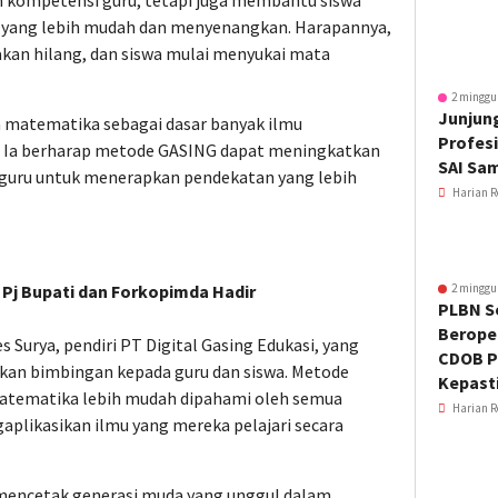
h kompetensi guru, tetapi juga membantu siswa
yang lebih mudah dan menyenangkan. Harapannya,
kan hilang, dan siswa mulai menyukai mata
2 minggu
Junjung
a matematika sebagai dasar banyak ilmu
Profesi
l. Ia berharap metode GASING dapat meningkatkan
SAI Sa
guru untuk menerapkan pendekatan yang lebih
Harian R
 Pj Bupati dan Forkopimda Hadir
2 minggu
PLBN S
Beroper
s Surya, pendiri PT Digital Gasing Edukasi, yang
CDOB P
an bimbingan kepada guru dan siswa. Metode
Kepast
tematika lebih mudah dipahami oleh semua
Harian R
aplikasikan ilmu yang mereka pelajari secara
 mencetak generasi muda yang unggul dalam