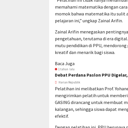
“Pelatihan ini tidak hanya menamba
memahami matematika dengan cara 
momok bahwa matematika itu sulit a
pelajaran ini,” ungkap Zainal Arifin.
Zainal Arifin menegaskan pentingny
pengetahuan, terutama di era digita
mutu pendidikan di PPU, mendorong 
kreatif dan menarik bagi siswa.
Baca Juga
1 tahun lalu
Debat Perdana Paslon PPU Digelar,
Harian Republik
Pelatihan ini melibatkan Prof. Yohane
mengirimkan pelatih untuk memberik
GASING dirancang untuk membuat ma
kalangan, sehingga siswa dapat meng
efektif.
Dengan pelatihan ini, PPU berupaya