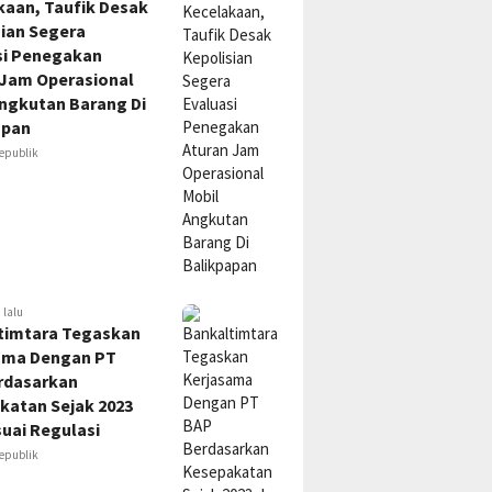
kaan, Taufik Desak
sian Segera
si Penegakan
 Jam Operasional
Angkutan Barang Di
apan
epublik
 lalu
timtara Tegaskan
ama Dengan PT
rdasarkan
katan Sejak 2023
uai Regulasi
epublik