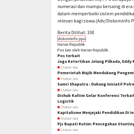
numerasi dan mampu bersaing di era 
dalam memperbaiki sistem pendidika
relevan bagi siswa.(Adv/
Diskominfo 
Berita Dilihat:
330
diskominfo ppu
Harian Republik
Pos lain oleh Harian Republik
Pos terkait
Jaga Ketertiban Jelang Pilkada, Eddy M
1 tahun lalu
Pemerintah Wajib Mendukung Pengemb
1 tahun lalu
Samri Shaputra : Dukung Inisiatif Pol
1 tahun lalu
Dishub Kaltim Gelar Konferensi Terka
Logistik
2 tahun lalu
Kapitalisme Menjejaki Pendidikan Di I
4 tahun lalu
Pjs Bupati Kutim: Pencegahan Stunti
1 tahun lalu