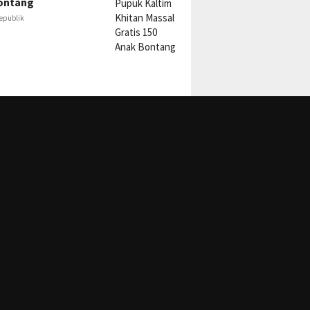
ontang
epublik