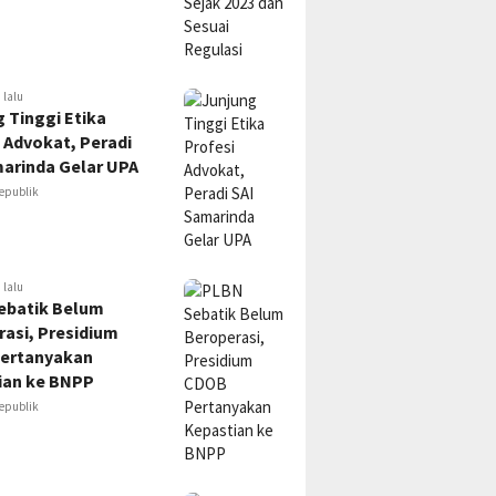
 lalu
 Tinggi Etika
 Advokat, Peradi
marinda Gelar UPA
epublik
 lalu
ebatik Belum
asi, Presidium
ertanyakan
ian ke BNPP
epublik