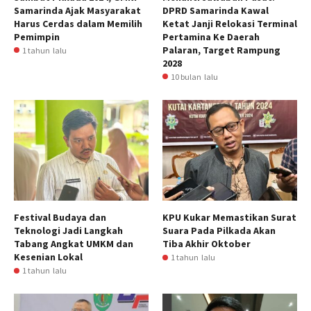
Samarinda Ajak Masyarakat
DPRD Samarinda Kawal
Harus Cerdas dalam Memilih
Ketat Janji Relokasi Terminal
Pemimpin
Pertamina Ke Daerah
Palaran, Target Rampung
1 tahun lalu
2028
10 bulan lalu
Festival Budaya dan
KPU Kukar Memastikan Surat
Teknologi Jadi Langkah
Suara Pada Pilkada Akan
Tabang Angkat UMKM dan
Tiba Akhir Oktober
Kesenian Lokal
1 tahun lalu
1 tahun lalu