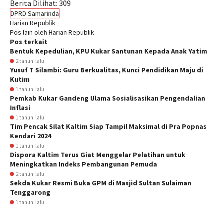
Berita Dilihat:
309
DPRD Samarinda
Harian Republik
Pos lain oleh Harian Republik
Pos terkait
Bentuk Kepedulian, KPU Kukar Santunan Kepada Anak Yatim
2 tahun lalu
Yusuf T Silambi: Guru Berkualitas, Kunci Pendidikan Maju di
Kutim
1 tahun lalu
Pemkab Kukar Gandeng Ulama Sosialisasikan Pengendalian
Inflasi
1 tahun lalu
Tim Pencak Silat Kaltim Siap Tampil Maksimal di Pra Popnas
Kendari 2024
1 tahun lalu
Dispora Kaltim Terus Giat Menggelar Pelatihan untuk
Meningkatkan Indeks Pembangunan Pemuda
2 tahun lalu
Sekda Kukar Resmi Buka GPM di Masjid Sultan Sulaiman
Tenggarong
1 tahun lalu