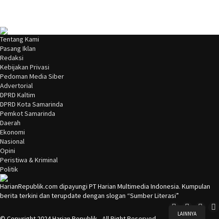
Tentang Kami
Pasang Iklan
Redaksi
Kebijakan Privasi
Pedoman Media Siber
Advertorial
DPRD Kaltim
DPRD Kota Samarinda
Pemkot Samarinda
Daerah
Ekonomi
Nasional
Opini
Peristiwa & Kriminal
Politik
HarianRepublik.com dipayungi PT Harian Multimedia Indonesia. Kumpulan
berita terkini dan terupdate dengan slogan “Sumber Literasi”
LAINNYA
© Copyright 2024 Harian Republik - All Right Reserved.