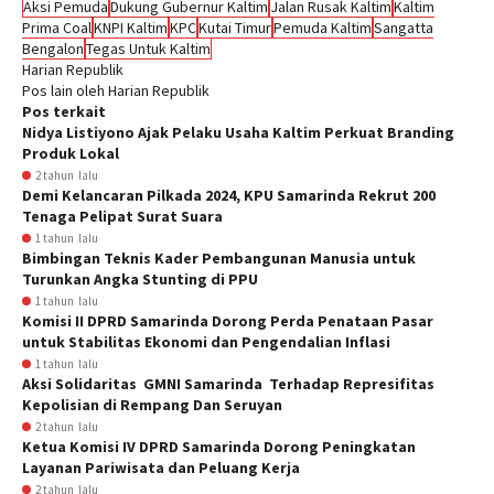
Aksi Pemuda
Dukung Gubernur Kaltim
Jalan Rusak Kaltim
Kaltim
Prima Coal
KNPI Kaltim
KPC
Kutai Timur
Pemuda Kaltim
Sangatta
Bengalon
Tegas Untuk Kaltim
Harian Republik
Pos lain oleh Harian Republik
Pos terkait
Nidya Listiyono Ajak Pelaku Usaha Kaltim Perkuat Branding
Produk Lokal
2 tahun lalu
Demi Kelancaran Pilkada 2024, KPU Samarinda Rekrut 200
Tenaga Pelipat Surat Suara
1 tahun lalu
Bimbingan Teknis Kader Pembangunan Manusia untuk
Turunkan Angka Stunting di PPU
1 tahun lalu
Komisi II DPRD Samarinda Dorong Perda Penataan Pasar
untuk Stabilitas Ekonomi dan Pengendalian Inflasi
1 tahun lalu
Aksi Solidaritas GMNI Samarinda Terhadap Represifitas
Kepolisian di Rempang Dan Seruyan
2 tahun lalu
Ketua Komisi IV DPRD Samarinda Dorong Peningkatan
Layanan Pariwisata dan Peluang Kerja
2 tahun lalu