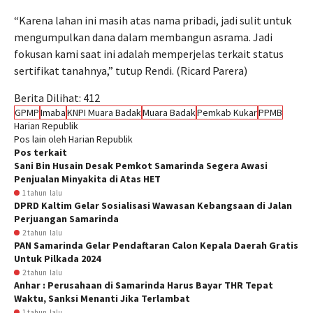
“Karena lahan ini masih atas nama pribadi, jadi sulit untuk
mengumpulkan dana dalam membangun asrama. Jadi
fokusan kami saat ini adalah memperjelas terkait status
sertifikat tanahnya,” tutup Rendi. (Ricard Parera)
Berita Dilihat:
412
GPMP
Imaba
KNPI Muara Badak
Muara Badak
Pemkab Kukar
PPMB
Harian Republik
Pos lain oleh Harian Republik
Pos terkait
Sani Bin Husain Desak Pemkot Samarinda Segera Awasi
Penjualan Minyakita di Atas HET
1 tahun lalu
DPRD Kaltim Gelar Sosialisasi Wawasan Kebangsaan di Jalan
Perjuangan Samarinda
2 tahun lalu
PAN Samarinda Gelar Pendaftaran Calon Kepala Daerah Gratis
Untuk Pilkada 2024
2 tahun lalu
Anhar : Perusahaan di Samarinda Harus Bayar THR Tepat
Waktu, Sanksi Menanti Jika Terlambat
1 tahun lalu