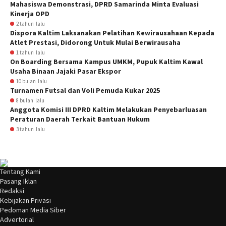
Mahasiswa Demonstrasi, DPRD Samarinda Minta Evaluasi
Kinerja OPD
2 tahun lalu
Dispora Kaltim Laksanakan Pelatihan Kewirausahaan Kepada
Atlet Prestasi, Didorong Untuk Mulai Berwirausaha
1 tahun lalu
On Boarding Bersama Kampus UMKM, Pupuk Kaltim Kawal
Usaha Binaan Jajaki Pasar Ekspor
10 bulan lalu
Turnamen Futsal dan Voli Pemuda Kukar 2025
8 bulan lalu
Anggota Komisi III DPRD Kaltim Melakukan Penyebarluasan
Peraturan Daerah Terkait Bantuan Hukum
3 tahun lalu
Tentang Kami
Pasang Iklan
Redaksi
Kebijakan Privasi
Pedoman Media Siber
Advertorial