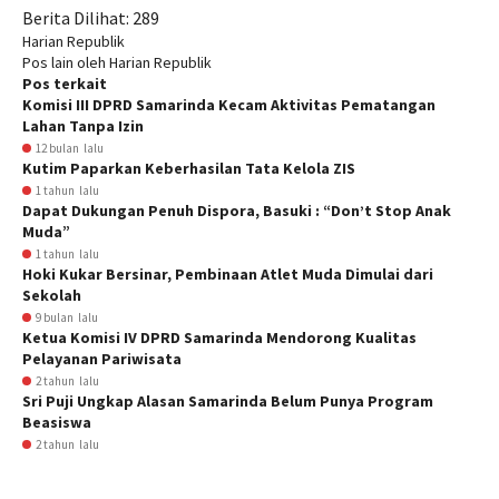
Berita Dilihat:
289
Harian Republik
Pos lain oleh Harian Republik
Pos terkait
Komisi III DPRD Samarinda Kecam Aktivitas Pematangan
Lahan Tanpa Izin
12 bulan lalu
Kutim Paparkan Keberhasilan Tata Kelola ZIS
1 tahun lalu
Dapat Dukungan Penuh Dispora, Basuki : “Don’t Stop Anak
Muda”
1 tahun lalu
Hoki Kukar Bersinar, Pembinaan Atlet Muda Dimulai dari
Sekolah
9 bulan lalu
Ketua Komisi IV DPRD Samarinda Mendorong Kualitas
Pelayanan Pariwisata
2 tahun lalu
Sri Puji Ungkap Alasan Samarinda Belum Punya Program
Beasiswa
2 tahun lalu