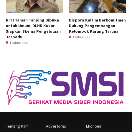
RTH Taman Tanjong Dibuka
Dispora Kaltim Berkomitmen
untuk Umum, DLHK Kukar
Dukung Pengembangan
Siapkan Skema Pengelolaan
Kelompok Karang Taruna
Terpadu
1 tahun lalu
1 tahun lalu
Tentang Kami
Advertorial
Ekonomi