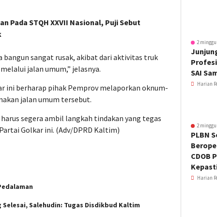
an Pada STQH XXVII Nasional, Puji Sebut
k
2 minggu
Junjung
bangun sangat rusak, akibat dari aktivitas truk
Profesi
melalui jalan umum,” jelasnya.
SAI Sa
Harian R
olkar ini berharap pihak Pemprov melaporkan oknum-
akan jalan umum tersebut.
 harus segera ambil langkah tindakan yang tegas
2 minggu
Partai Golkar ini. (Adv/DPRD Kaltim)
PLBN S
Beroper
CDOB P
Kepast
Harian R
 Pedalaman
 Selesai, Salehudin: Tugas Disdikbud Kaltim