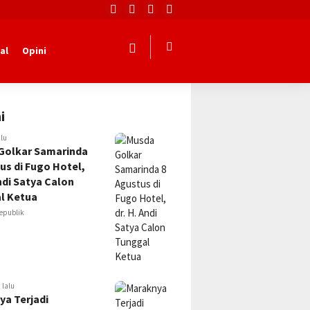
al
Opini
i
alu
Golkar Samarinda
us di Fugo Hotel,
Andi Satya Calon
l Ketua
epublik
 lalu
ya Terjadi