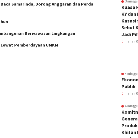
3 minggu
nat Baca Samarinda, Dorong Anggaran dan Perda
Kuasa 
KY dan
Kasasi
ahun
Sebut K
 Pembangunan Berwawasan Lingkungan
Jadi Pi
Harian R
al Lewat Pemberdayaan UMKM
4 minggu
Ekonom
Publik
Harian R
4 minggu
Komitm
Genera
Produkt
Khitan 