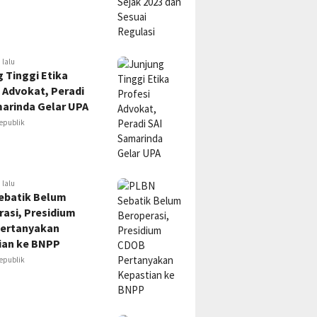
 lalu
 Tinggi Etika
 Advokat, Peradi
marinda Gelar UPA
epublik
 lalu
ebatik Belum
asi, Presidium
ertanyakan
ian ke BNPP
epublik