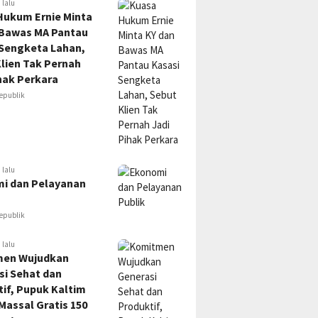
 lalu
Hukum Ernie Minta
 Bawas MA Pantau
 Sengketa Lahan,
lien Tak Pernah
hak Perkara
epublik
 lalu
i dan Pelayanan
epublik
 lalu
en Wujudkan
si Sehat dan
if, Pupuk Kaltim
Massal Gratis 150