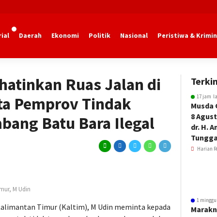
ial
Daerah
Ekonomi
Politik
Nasional
Peristiwa & Krimin
ihatinkan Ruas Jalan di
Terkin
17 jam l
ta Pemprov Tindak
Musda 
8 Agust
bang Batu Bara Ilegal
dr. H. 
Tungga
Harian R
mur, M Udin
1 minggu
alimantan Timur (Kaltim), M Udin meminta kepada
Marakn