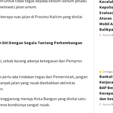
im untuk tidak tegas kepada oknum-oknum pelaku
Kecela
melewati jalan umum.
Kepoli
Evalua
berapa ruas jalan di Provinsi Kaltim yang dinilai
Aturan
Mobil 
Balikp
Harian R
an Diri Dengan Segala Tantang Perkembangan
di, sebab kurang adanya ketegasan dari Pemprov
2 minggu
Bankal
 perlu ada tindakan tegas dari Pemerintah, jangan
Kerjas
banyak jalan yang rusak disebabkan aktivitas
BAP Be
n.
Kesepa
n Tenggarong menuju Kota Bangun yang dinilai satu
dan Ses
rena kondisinya sangat rusak.
Harian R