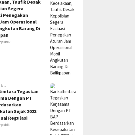
kaan, Taufik Desak
sian Segera
si Penegakan
 Jam Operasional
Angkutan Barang Di
apan
epublik
 lalu
timtara Tegaskan
ama Dengan PT
rdasarkan
katan Sejak 2023
uai Regulasi
epublik