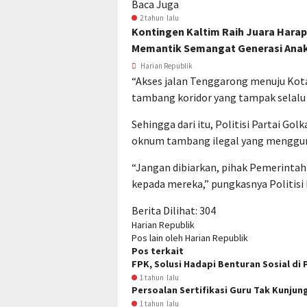
Baca Juga
2 tahun lalu
Kontingen Kaltim Raih Juara Harap
Memantik Semangat Generasi Ana
Harian Republik
“Akses jalan Tenggarong menuju Kota 
tambang koridor yang tampak selalu 
Sehingga dari itu, Politisi Partai G
oknum tambang ilegal yang menggun
“Jangan dibiarkan, pihak Pemerintah
kepada mereka,” pungkasnya Politisi 
Berita Dilihat:
304
Harian Republik
Pos lain oleh Harian Republik
Pos terkait
FPK, Solusi Hadapi Benturan Sosial di
1 tahun lalu
Persoalan Sertifikasi Guru Tak Kunjung
1 tahun lalu