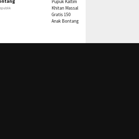
ontang
epublik