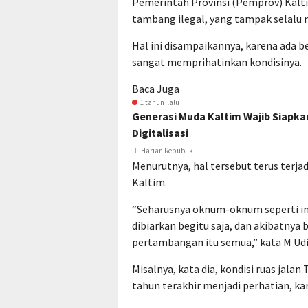
Pemerintah Provinsi (Pemprov) Kalt
tambang ilegal, yang tampak selalu 
Hal ini disampaikannya, karena ada be
sangat memprihatinkan kondisinya.
Baca Juga
1 tahun lalu
Generasi Muda Kaltim Wajib Siapk
Digitalisasi
Harian Republik
Menurutnya, hal tersebut terus terja
Kaltim.
“Seharusnya oknum-oknum seperti ini
dibiarkan begitu saja, dan akibatnya 
pertambangan itu semua,” kata M Udi
Misalnya, kata dia, kondisi ruas jala
tahun terakhir menjadi perhatian, ka