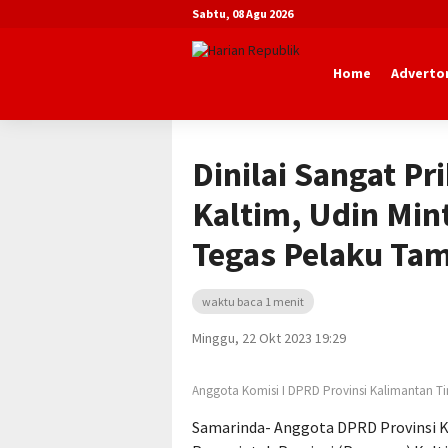
Sabtu, 08 Agu 2026
Home
Advertor
Beranda
Advertorial
DPRD Kaltim
Dinilai Sangat Pr
Kaltim, Udin Min
Tegas Pelaku Tam
waktu baca 1 menit
Minggu, 22 Okt 2023 19:29
Anggota Komisi I DPRD Provinsi Kalimantan Ti
Samarinda- Anggota DPRD Provinsi K