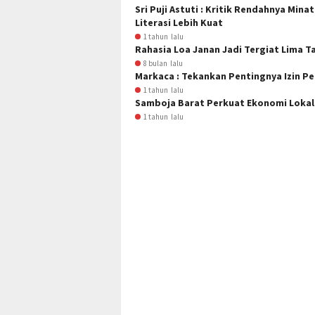
Sri Puji Astuti : Kritik Rendahnya Mi
Literasi Lebih Kuat
1 tahun lalu
Rahasia Loa Janan Jadi Tergiat Lima T
8 bulan lalu
Markaca : Tekankan Pentingnya Izin
1 tahun lalu
Samboja Barat Perkuat Ekonomi Lok
1 tahun lalu