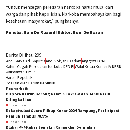
“Untuk mencegah peredaran narkoba harus mulai dari
warga dan pihak Kepolisian. Narkoba membahayakan bagi
kesehatan masyarakat,” pungkasnya.
Penulis: Boni De Rosari!! Editor: Boni De Rosari
Berita Dilihat:
299
Andi Satya Adi Saputra
Andi Sofyan Hasdam
Anggota DPRD
Kaltim
Cegah Peredaran Narkoba
DPD RI
Wakil Ketua Komisi IV DPRD
Kalimantan Timur
Harian Republik
Pos lain oleh Harian Republik
Pos terkait
Dispora Kaltim Dorong Pelatih Takraw dan Tenis Perlu
Ditingkatkan
1 tahun lalu
Rekapitulasi Suara Pilbup Kukar 2024 Rampung, Partisipasi
Pemilih Tembus 70,9%
1 tahun lalu
Blukar 4×4 Kukar Semakin Ramai dan Bermakna