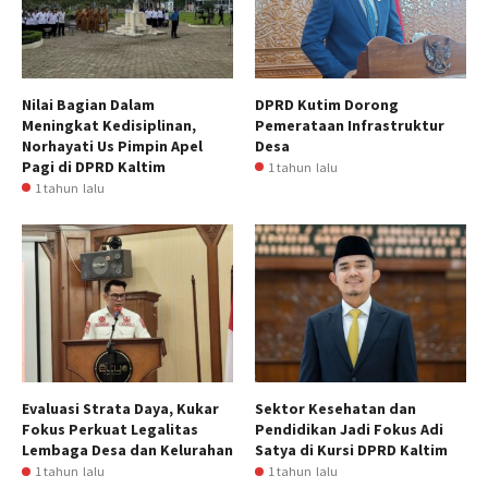
Nilai Bagian Dalam
DPRD Kutim Dorong
Meningkat Kedisiplinan,
Pemerataan Infrastruktur
Norhayati Us Pimpin Apel
Desa
Pagi di DPRD Kaltim
1 tahun lalu
1 tahun lalu
Evaluasi Strata Daya, Kukar
Sektor Kesehatan dan
Fokus Perkuat Legalitas
Pendidikan Jadi Fokus Adi
Lembaga Desa dan Kelurahan
Satya di Kursi DPRD Kaltim
1 tahun lalu
1 tahun lalu