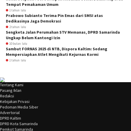
Tempat Pemakaman Umum
1 tahun lalu
Prabowo Subianto Terima Pin Emas dari SMSI atas
Dedikasinya Jaga Demokrasi
2 tahun lalu
Sengketa Jalan Perumahan STV Memanas, DPRD Samarinda
Ungkap Belum Kantongi Izin
10 bulan lalu
Sambut FORNAS 2025 di NTB, Dispora Kaltim: Sedang
Mempersiapkan Atlet Mengikuti Kejurnas Kormi
1 tahun lalu
Tentang Kami
Pasang Iklan
Redaksi
Kebijakan Privasi
Pedoman Media Siber
Advertorial
DPRD Kaltim
DPRD Kota Samarinda
Pemkot Samarinda