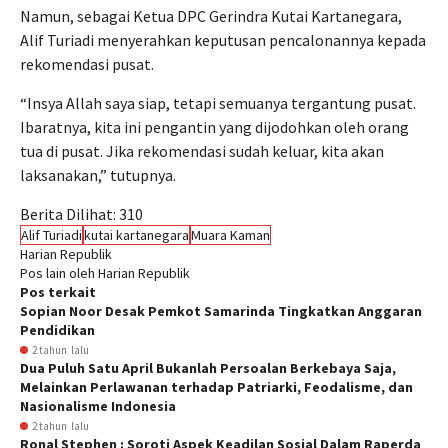
Namun, sebagai Ketua DPC Gerindra Kutai Kartanegara,
Alif Turiadi menyerahkan keputusan pencalonannya kepada
rekomendasi pusat.
“Insya Allah saya siap, tetapi semuanya tergantung pusat.
Ibaratnya, kita ini pengantin yang dijodohkan oleh orang
tua di pusat. Jika rekomendasi sudah keluar, kita akan
laksanakan,” tutupnya.
Berita Dilihat:
310
Alif Turiadi
kutai kartanegara
Muara Kaman
Harian Republik
Pos lain oleh Harian Republik
Pos terkait
Sopian Noor Desak Pemkot Samarinda Tingkatkan Anggaran
Pendidikan
2 tahun lalu
Dua Puluh Satu April Bukanlah Persoalan Berkebaya Saja,
Melainkan Perlawanan terhadap Patriarki, Feodalisme, dan
Nasionalisme Indonesia
2 tahun lalu
Ronal Stephen : Soroti Aspek Keadilan Sosial Dalam Raperda