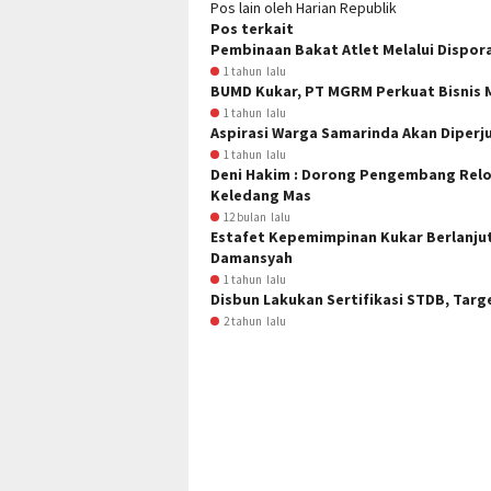
Pos lain oleh Harian Republik
Pos terkait
Pembinaan Bakat Atlet Melalui Dispor
1 tahun lalu
BUMD Kukar, PT MGRM Perkuat Bisnis 
1 tahun lalu
Aspirasi Warga Samarinda Akan Diper
1 tahun lalu
Deni Hakim : Dorong Pengembang Rel
Keledang Mas
12 bulan lalu
Estafet Kepemimpinan Kukar Berlanjut
Damansyah
1 tahun lalu
Disbun Lakukan Sertifikasi STDB, Targ
2 tahun lalu