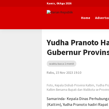
Kamis, 06 Agu 2026
Home
Advertor
Beranda
Advertorial
Dinas Perhubu
Yudha Pranoto Ha
Gubernur Provins
waktu baca 1 menit
Rabu, 15 Nov 2023 19:10
Foto, Kepala Dishub Provinsi Kaltim, Yudha Pr
Kaltim Bersama Bupati dan Walikota se-Provins
Samarinda- Kepala Dinas Perhubungan
(Kaltim), Yudha Pranoto hadiri Rapat