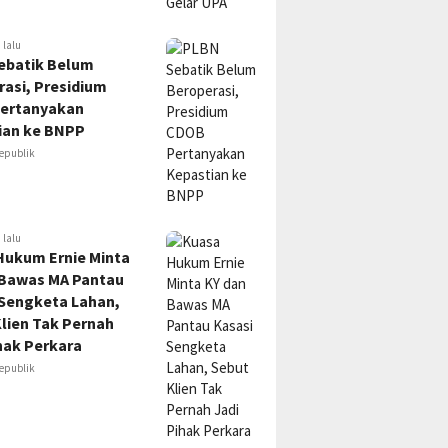
 lalu
ebatik Belum
asi, Presidium
ertanyakan
ian ke BNPP
epublik
 lalu
Hukum Ernie Minta
 Bawas MA Pantau
 Sengketa Lahan,
lien Tak Pernah
hak Perkara
epublik