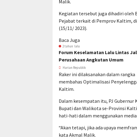
Malik.
Kegiatan tersebut juga dihadiri oleh 
Pejabat terkait di Pemprov Kaltim, 
(15/11/ 2023).
Baca Juga
2 tahun lalu
Forum Keselamatan Lalu Lintas J
Perusahaan Angkutan Umum
Harian Republik
Raker ini dilaksanakan dalam rangka
membahas Optimalisasi Penyelengga
Kaltim.
Dalam kesempatan itu, PJ Gubernur 
Bupati dan Walikota se-Provinsi Kalt
hati-hati dalam menggunakan media so
“Akan tetapi, jika ada upaya memframi
kata Akmal Malik.