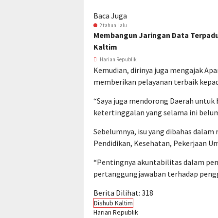
Baca Juga
2 tahun lalu
Membangun Jaringan Data Terpadu:
Kaltim
Harian Republik
Kemudian, dirinya juga mengajak Apar
memberikan pelayanan terbaik kepad
“Saya juga mendorong Daerah untu
ketertinggalan yang selama ini belum 
Sebelumnya, isu yang dibahas dalam r
Pendidikan, Kesehatan, Pekerjaan 
“Pentingnya akuntabilitas dalam p
pertanggungjawaban terhadap penggu
Berita Dilihat:
318
Dishub Kaltim
Harian Republik