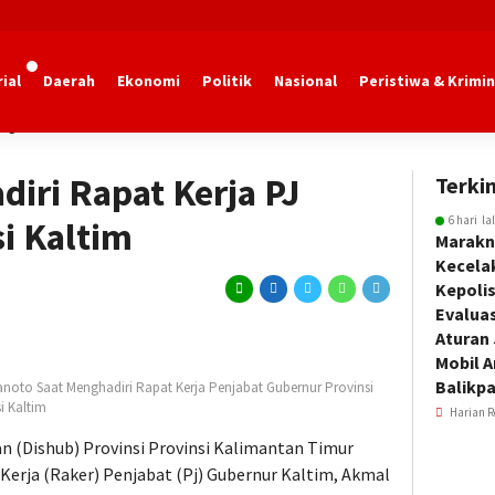
ial
Daerah
Ekonomi
Politik
Nasional
Peristiwa & Krimin
ngan Kaltim
diri Rapat Kerja PJ
Terkin
6 hari la
i Kaltim
Marakn
Kecela
Kepoli
Evalua
Aturan
Mobil 
Balikp
anoto Saat Menghadiri Rapat Kerja Penjabat Gubernur Provinsi
i Kaltim
Harian R
 (Dishub) Provinsi Provinsi Kalimantan Timur
 Kerja (Raker) Penjabat (Pj) Gubernur Kaltim, Akmal