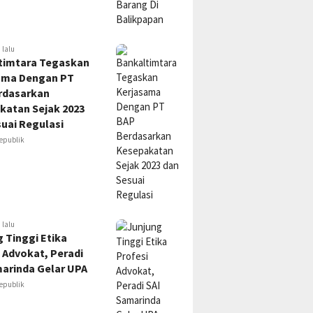
 lalu
timtara Tegaskan
ama Dengan PT
rdasarkan
katan Sejak 2023
uai Regulasi
epublik
 lalu
 Tinggi Etika
 Advokat, Peradi
marinda Gelar UPA
epublik