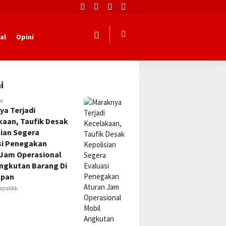
al
Opini
i
lu
ya Terjadi
kaan, Taufik Desak
sian Segera
si Penegakan
 Jam Operasional
Angkutan Barang Di
apan
epublik