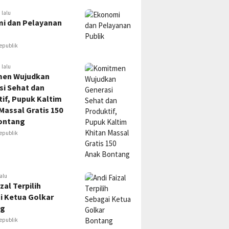
 lalu
i dan Pelayanan
epublik
 lalu
en Wujudkan
si Sehat dan
if, Pupuk Kaltim
Massal Gratis 150
ontang
epublik
alu
zal Terpilih
i Ketua Golkar
ng
epublik