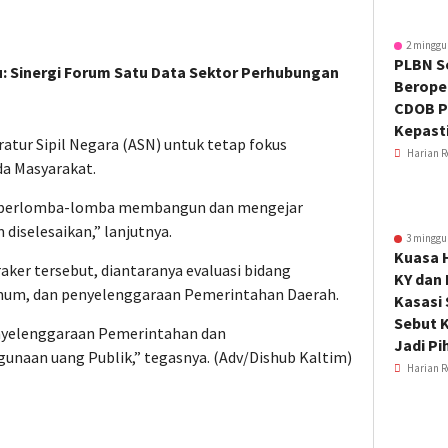
2 minggu
PLBN S
 Sinergi Forum Satu Data Sektor Perhubungan
Beroper
CDOB P
Kepast
atur Sipil Negara (ASN) untuk tetap fokus
Harian R
a Masyarakat.
k berlomba-lomba membangun dan mengejar
diselesaikan,” lanjutnya.
3 minggu
Kuasa 
aker tersebut, diantaranya evaluasi bidang
KY dan
Umum, dan penyelenggaraan Pemerintahan Daerah.
Kasasi
Sebut K
enyelenggaraan Pemerintahan dan
Jadi Pi
naan uang Publik,” tegasnya. (Adv/Dishub Kaltim)
Harian R