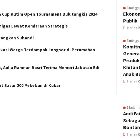
3 minggu
Ekonom
a Cup Kutim Open Tournament Bulutangkis 2024
Publik
Migas Lewat Kemitraan Strategis
Harian R
juangkan Subandi
3 minggu
Komitm
okasi Warga Terdampak Longsor di Perumahan
Genera
Produkt
Khitan 
, Aulia Rahman Basri Terima Memori Jabatan Edi
Anak B
Harian R
et Sasar 200 Pekebun di Kukar
1 bulan l
Andi Fai
Sebaga
Bonta
Harian R