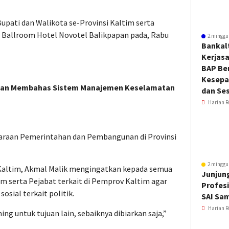
Bupati dan Walikota se-Provinsi Kaltim serta
di Ballroom Hotel Novotel Balikpapan pada, Rabu
2 minggu
Bankal
Kerjas
BAP Be
Kesepa
alan Membahas Sistem Manajemen Keselamatan
dan Ses
Harian R
raan Pemerintahan dan Pembangunan di Provinsi
2 minggu
Kaltim, Akmal Malik mengingatkan kepada semua
Junjung
im serta Pejabat terkait di Pemprov Kaltim agar
Profesi
sial terkait politik.
SAI Sa
Harian R
ng untuk tujuan lain, sebaiknya dibiarkan saja,”