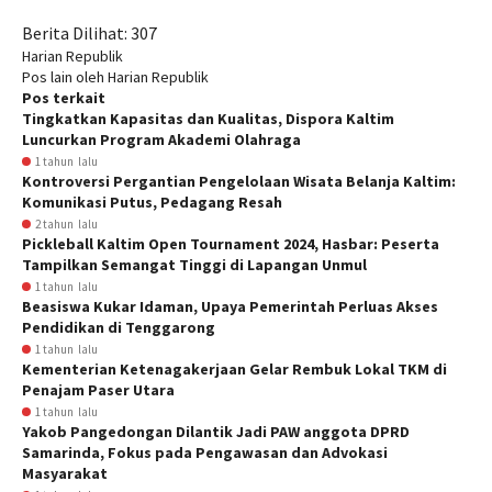
Berita Dilihat:
307
Harian Republik
Pos lain oleh Harian Republik
Pos terkait
Tingkatkan Kapasitas dan Kualitas, Dispora Kaltim
Luncurkan Program Akademi Olahraga
1 tahun lalu
Kontroversi Pergantian Pengelolaan Wisata Belanja Kaltim:
Komunikasi Putus, Pedagang Resah
2 tahun lalu
Pickleball Kaltim Open Tournament 2024, Hasbar: Peserta
Tampilkan Semangat Tinggi di Lapangan Unmul
1 tahun lalu
Beasiswa Kukar Idaman, Upaya Pemerintah Perluas Akses
Pendidikan di Tenggarong
1 tahun lalu
Kementerian Ketenagakerjaan Gelar Rembuk Lokal TKM di
Penajam Paser Utara
1 tahun lalu
Yakob Pangedongan Dilantik Jadi PAW anggota DPRD
Samarinda, Fokus pada Pengawasan dan Advokasi
Masyarakat