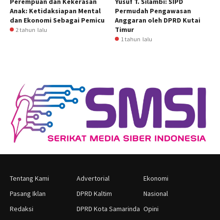
Perempuan dan Kekerasan
Yusuf T. Silambi: SIPD
Anak: Ketidaksiapan Mental
Permudah Pengawasan
dan Ekonomi Sebagai Pemicu
Anggaran oleh DPRD Kutai
Timur
2 tahun lalu
1 tahun lalu
Tentang Kami
Advertorial
Ekonomi
Pasang Iklan
DPRD Kaltim
Nasional
Redaksi
DPRD Kota Samarinda
Opini